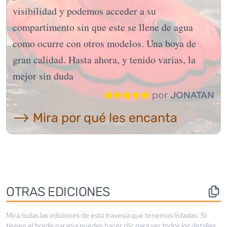
visibilidad y podemos acceder a su
compartimento sin que este se llene de agua
como ocurre con otros modelos. Una boya de
gran calidad. Hasta ahora, y tenido varias, la
mejor sin duda
por
JONATAN
⟶ Mira por qué les encanta
OTRAS EDICIONES
Mira todas las ediciones de esta travesía que tenemos listadas. Si
tienen el borde
naranja
puedes hacer clic para ver todos los detalles.