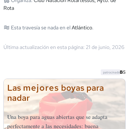
Organiza:
Club Natación Rotartessos, Ayto. de
Rota
Esta travesía se nada en el
Atlántico
.
Última actualización en esta página:
21 de junio, 2026
patrocinado
mejores
Las
boyas para
nadar
Una boya para aguas abiertas que se adapta
perfectamente a las necesidades: buena