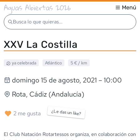
Aguas Abiertas 2026
Menú
Busca lo que quieras...
XXV La Costilla
ya celebrada
Atlántico
5 €
/ km
domingo 15 de agosto, 2021
– 10:00
Rota
, Cádiz (Andalucía)
¿Le das un like?
2
me gusta
El Club Natación Rotartessos organiza, en colaboración con