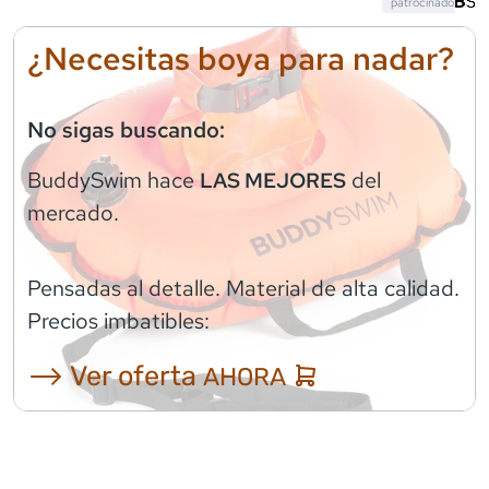
patrocinado
¿Necesitas boya para nadar?
No sigas buscando:
BuddySwim
hace
del
LAS MEJORES
mercado.
Pensadas al detalle. Material de alta calidad.
Precios imbatibles:
⟶ Ver oferta
AHORA