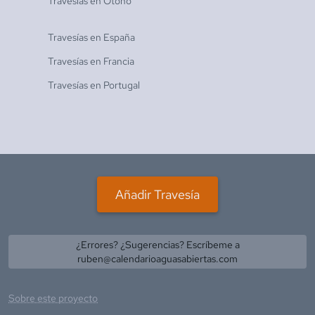
Travesías en
Otoño
Travesías en
España
Travesías en
Francia
Travesías en
Portugal
Añadir Travesía
¿Errores? ¿Sugerencias? Escríbeme a
ruben@calendarioaguasabiertas.com
Sobre este proyecto