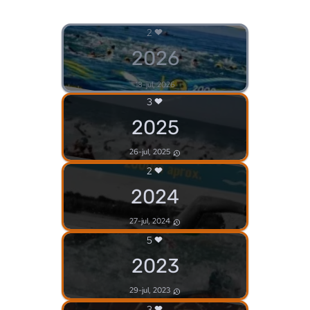
2
2026
18-jul, 2026
3
2025
26-jul, 2025
2
2024
27-jul, 2024
5
2023
29-jul, 2023
3