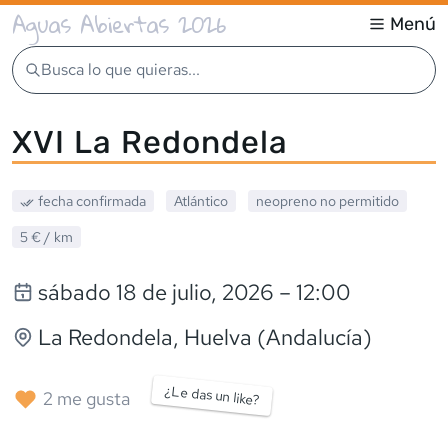
Aguas Abiertas 2026
Menú
Busca lo que quieras...
XVI La Redondela
fecha confirmada
Atlántico
neopreno
no permitido
5 €
/ km
sábado 18 de julio, 2026
– 12:00
La Redondela
, Huelva (Andalucía)
¿Le das un like?
2
me gusta