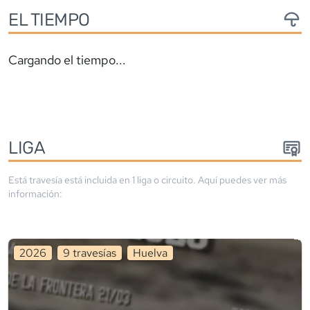
EL TIEMPO
Cargando el tiempo...
LIGA
Está travesía está incluida en
1
liga
o circuito
. Aquí puedes ver más
información:
2026
9
travesía
s
Huelva