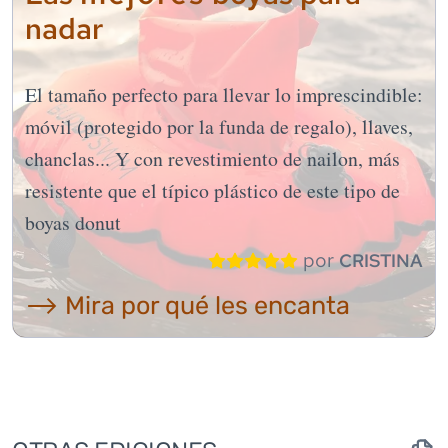
nadar
El tamaño perfecto para llevar lo imprescindible:
móvil (protegido por la funda de regalo), llaves,
chanclas... Y con revestimiento de nailon, más
resistente que el típico plástico de este tipo de
boyas donut
por
CRISTINA
⟶ Mira por qué les encanta