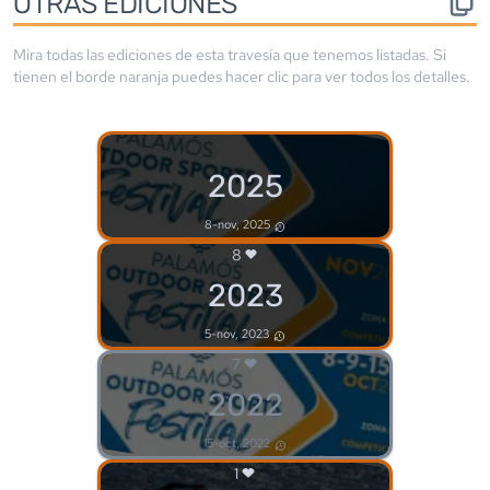
OTRAS EDICIONES
Mira todas las ediciones de esta travesía que tenemos listadas. Si
tienen el borde
naranja
puedes hacer clic para ver todos los detalles.
2025
8-nov, 2025
8
2023
5-nov, 2023
7
2022
15-oct, 2022
1