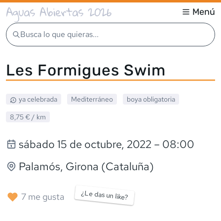
Aguas Abiertas 2026
Menú
Busca lo que quieras...
Les Formigues Swim
ya celebrada
Mediterráneo
boya obligatoria
8,75 €
/ km
sábado 15 de octubre, 2022
– 08:00
Palamós
, Girona (Cataluña)
¿Le das un like?
7
me gusta