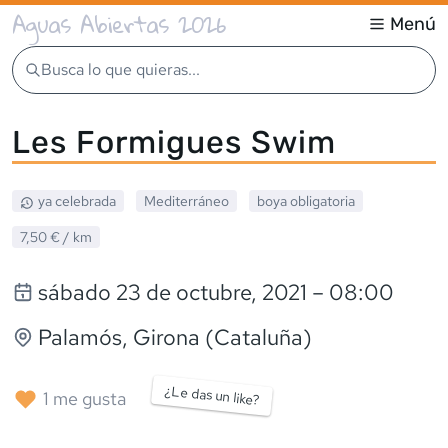
Aguas Abiertas 2026
Menú
Busca lo que quieras...
Les Formigues Swim
ya celebrada
Mediterráneo
boya obligatoria
7,50 €
/ km
sábado 23 de octubre, 2021
– 08:00
Palamós
, Girona (Cataluña)
¿Le das un like?
1
me gusta