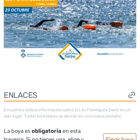
ENLACES
Encuentra toda la información sobre la
Les Formigues Swim
en un
solo lugar. Todos los enlaces se abrirán en una nueva pestaña.
La boya es
obligatoria
en esta
travesía: Si no tienes una, elige y
Elegir boya