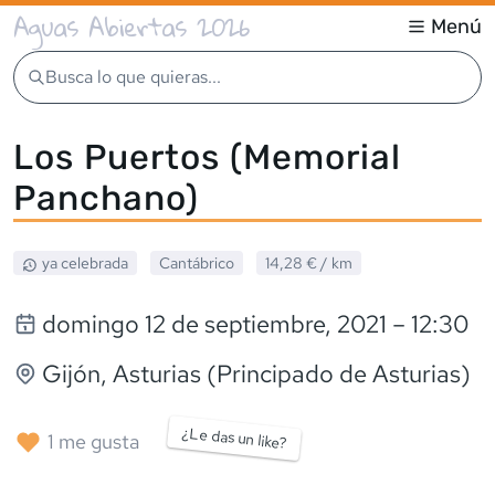
Aguas Abiertas 2026
Menú
Busca lo que quieras...
Los Puertos (Memorial
Panchano)
ya celebrada
Cantábrico
14,28 €
/ km
domingo 12 de septiembre, 2021
– 12:30
Gijón
, Asturias (Principado de Asturias)
¿Le das un like?
1
me gusta