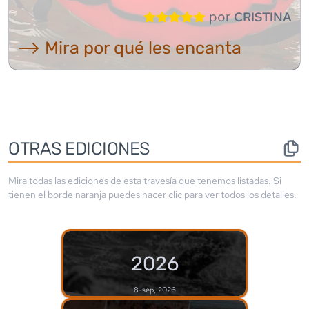
por
CRISTINA
⟶ Mira por qué les encanta
OTRAS EDICIONES
Mira todas las ediciones de esta travesía que tenemos listadas. Si
tienen el borde
naranja
puedes hacer clic para ver todos los detalles.
2026
8-sep, 2026