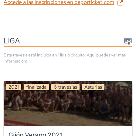
Accede a las inscripciones en
deporticket.com
LIGA
Está travesía está incluida en
1
liga
o circuito
. Aquí puedes ver más
información:
2021
finalizada
6
travesía
s
Asturias
Gijón Verano 2021