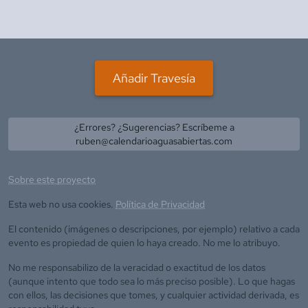
Añadir Travesía
¿Errores? ¿Sugerencias? Escríbeme a
ruben@calendarioaguasabiertas.com
Sobre este proyecto
Esta web no usa cookies.
Política de Privacidad
El contenido (imágenes o descripciones, por ejemplo) relativo a cada
evento es propiedad de quien lo haya creado. No me lo atribuyo.
No me responsabilizo de la veracidad o exactitud de los datos
(aunque intento que todo sea lo más preciso posible). Lo que hagas
con ellos, las decisiones que tomes, y cualquier actividad derivada, es