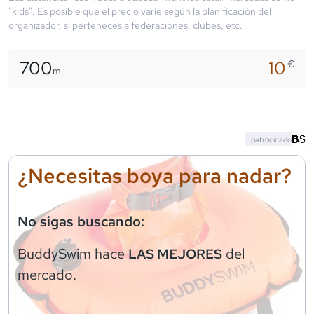
"kids". Es posible que el precio varíe según la planificación del
organizador, si perteneces a federaciones, clubes, etc.
700
10
€
m
patrocinado
¿Necesitas boya para nadar?
No sigas buscando:
BuddySwim
hace
del
LAS MEJORES
mercado.