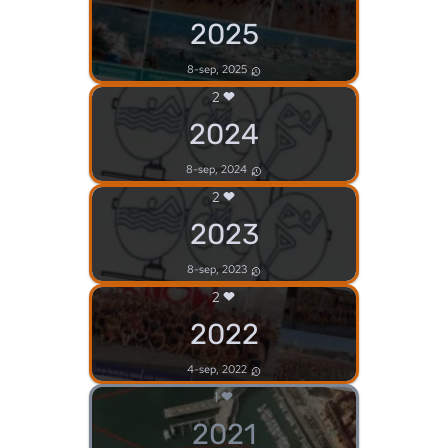
2025
8-sep, 2025
2
2024
8-sep, 2024
2
2023
8-sep, 2023
2
2022
4-sep, 2022
1
2021