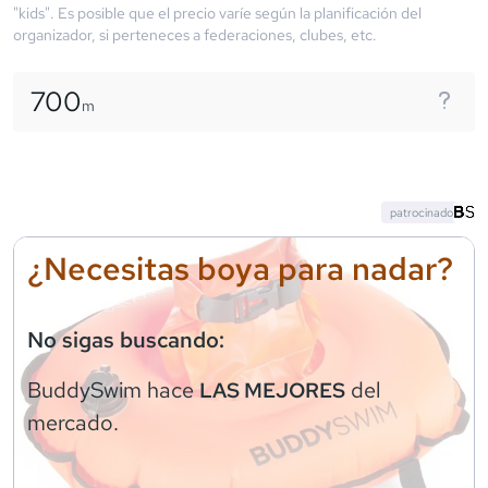
"kids". Es posible que el precio varíe según la planificación del
organizador, si perteneces a federaciones, clubes, etc.
700
m
patrocinado
¿Necesitas boya para nadar?
No sigas buscando:
BuddySwim
hace
del
LAS MEJORES
mercado.