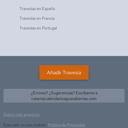
Travesías en
España
Travesías en
Francia
Travesías en
Portugal
Añadir Travesía
¿Errores? ¿Sugerencias? Escríbeme a
ruben@calendarioaguasabiertas.com
Sobre este proyecto
Esta web no usa cookies.
Política de Privacidad