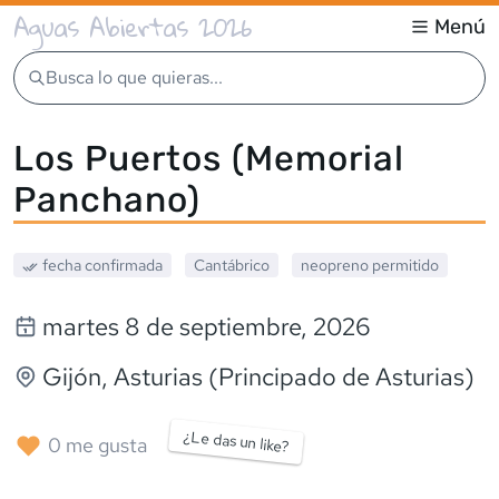
Aguas Abiertas 2026
Menú
Busca lo que quieras...
Los Puertos (Memorial
Panchano)
fecha confirmada
Cantábrico
neopreno
permitido
martes 8 de septiembre, 2026
Gijón
, Asturias (Principado de Asturias)
¿Le das un like?
0
me gusta