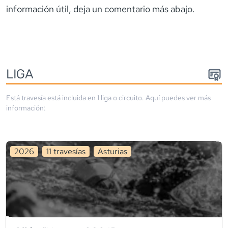
información útil, deja un comentario más abajo.
LIGA
Está travesía está incluida en
1
liga
o circuito
. Aquí puedes ver más
información:
2026
11
travesía
s
Asturias