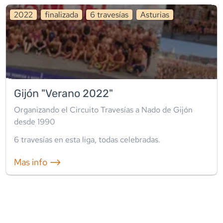
2022
finalizada
6
travesía
s
Asturias
Gijón "Verano 2022"
Organizando el Circuito Travesías a Nado de Gijón
desde 1990
6
travesía
s
en esta liga
,
todas celebradas
.
Mas info ⟶