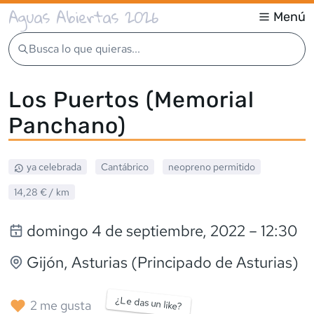
Aguas Abiertas 2026
Menú
Busca lo que quieras...
Los Puertos (Memorial
Panchano)
ya celebrada
Cantábrico
neopreno
permitido
14,28 €
/ km
domingo 4 de septiembre, 2022
– 12:30
Gijón
, Asturias (Principado de Asturias)
¿Le das un like?
2
me gusta