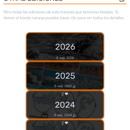
Mira todas las ediciones de esta travesía que tenemos listadas. Si
tienen el borde
naranja
puedes hacer clic para ver todos los detalles.
2026
8-sep, 2026
2025
8-sep, 2025
2
2024
8-sep, 2024
2