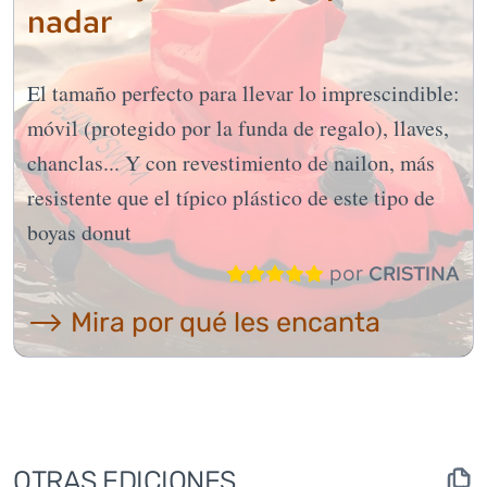
nadar
El tamaño perfecto para llevar lo imprescindible:
móvil (protegido por la funda de regalo), llaves,
chanclas... Y con revestimiento de nailon, más
resistente que el típico plástico de este tipo de
boyas donut
por
CRISTINA
⟶ Mira por qué les encanta
OTRAS EDICIONES