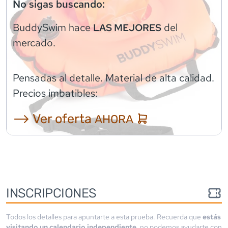
No sigas buscando:
BuddySwim
hace
del
LAS MEJORES
mercado.
Pensadas al detalle. Material de alta calidad.
Precios imbatibles:
⟶ Ver oferta
AHORA
INSCRIPCIONES
Todos los detalles para apuntarte a esta prueba. Recuerda que
estás
visitando un calendario independiente
, no podemos ayudarte con