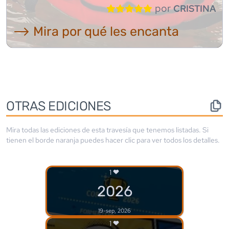
por
CRISTINA
⟶ Mira por qué les encanta
OTRAS EDICIONES
Mira todas las ediciones de esta travesía que tenemos listadas. Si
tienen el borde
naranja
puedes hacer clic para ver todos los detalles.
1
2026
19-sep, 2026
1