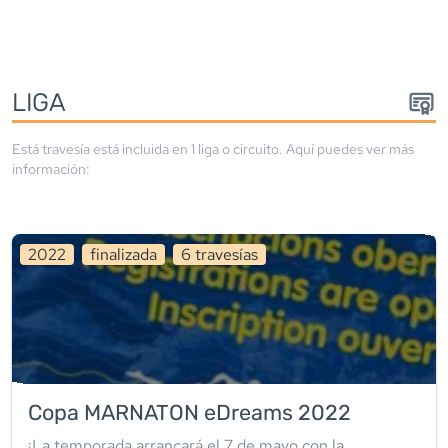
LIGA
Está travesía está incluida en
1
liga
o circuito
. Aquí puedes ver más
información:
2022
finalizada
6
travesía
s
Copa MARNATON eDreams 2022
¡La temporada arrancará el 7 de mayo con la