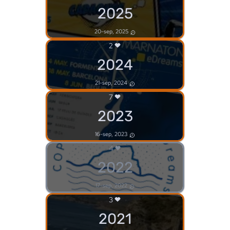
2025
20-sep, 2025
2
2024
21-sep, 2024
7
2023
16-sep, 2023
4
2022
17-sep, 2022
3
2021