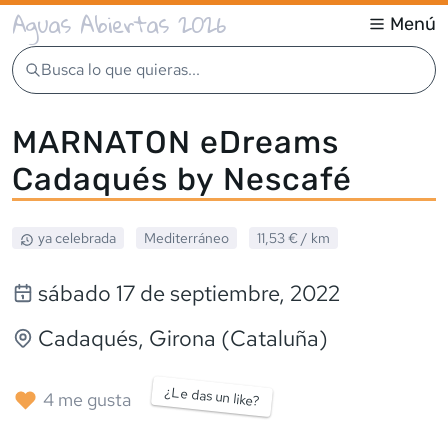
Aguas Abiertas 2026
Menú
Busca lo que quieras...
MARNATON eDreams
Cadaqués by Nescafé
ya celebrada
Mediterráneo
11,53 €
/ km
sábado 17 de septiembre, 2022
Cadaqués
, Girona (Cataluña)
¿Le das un like?
4
me gusta