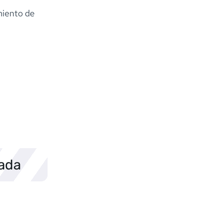
miento de
sada