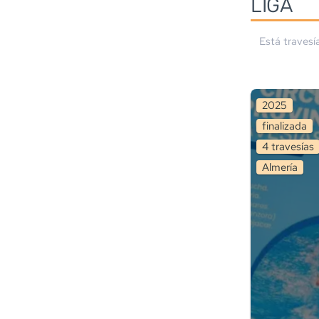
LIGA
Está travesí
2025
finalizada
4
travesía
s
Almería