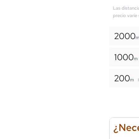
Las distanci
precio varíe
2000
1000
m
200
m
¿Nece