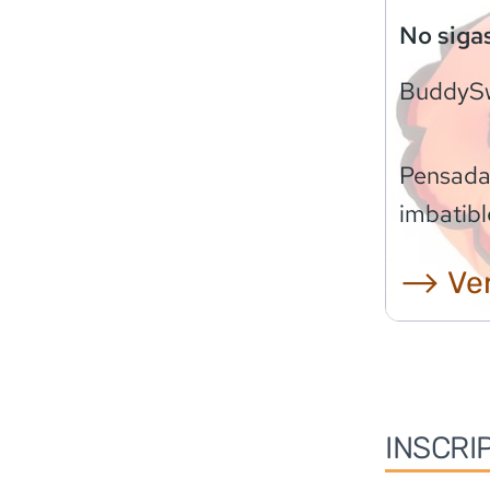
No siga
BuddyS
Pensadas
imbatibl
⟶ Ver
INSCRI