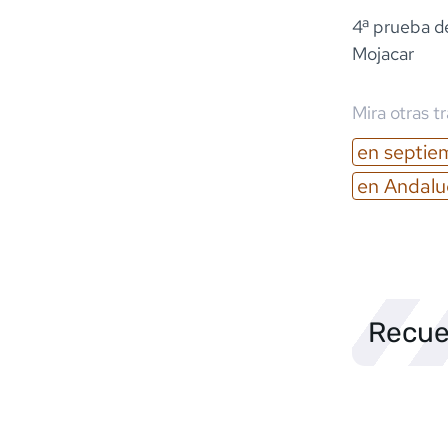
4ª prueba de
Mojacar
Mira otras t
en
septie
en
Andalu
Recue