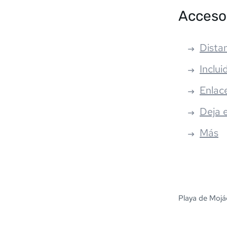
Acceso
Distan
Inclui
Enlac
Deja 
Más
Playa de Mojá