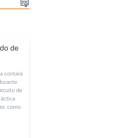
:
ado de
ía contará
 durante
ircuito de
ráctica
gor, como