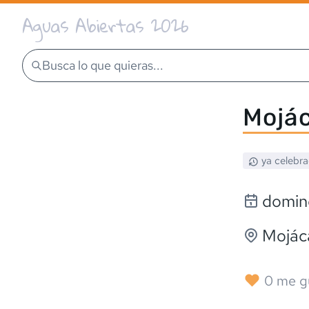
Aguas Abiertas 2026
Busca lo que quieras...
Mojá
ya celebr
domin
Mojác
0
me g