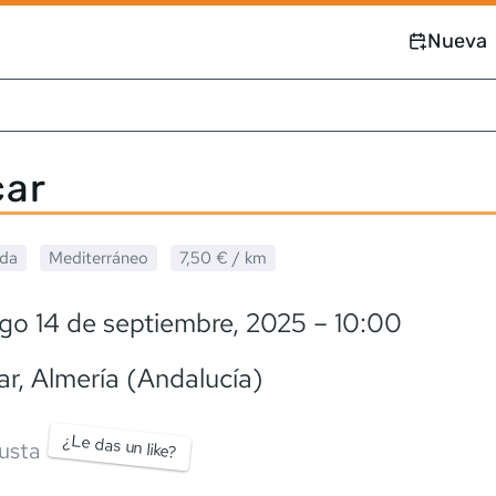
Nueva
car
ada
Mediterráneo
7,50 €
/ km
go 14 de septiembre, 2025
– 10:00
ar
, Almería (Andalucía)
¿Le das un like?
usta