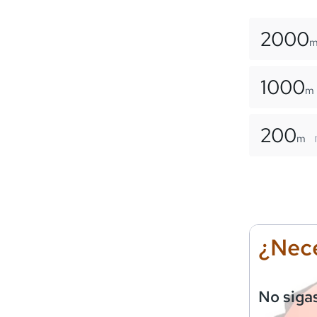
2000
1000
m
200
m
¿Nece
No siga