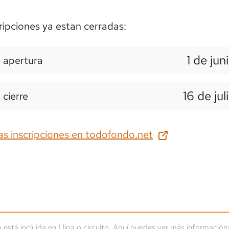
ripciones ya estan cerradas:
1 de jun
 apertura
16 de jul
 cierre
as inscripciones en
todofondo.net
a está incluida en
1
liga
o circuito
. Aquí puedes ver más información