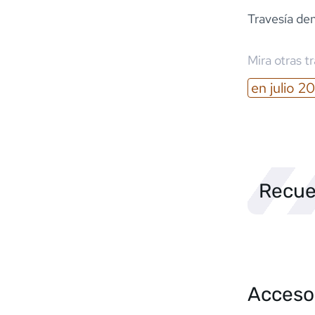
Travesía den
Mira otras t
en
julio
20
Recue
Acceso