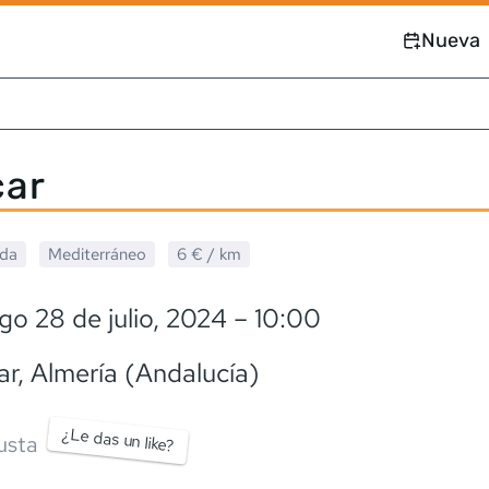
Nueva
car
ada
Mediterráneo
6 €
/ km
o 28 de julio, 2024
– 10:00
ar
, Almería (Andalucía)
¿Le das un like?
usta