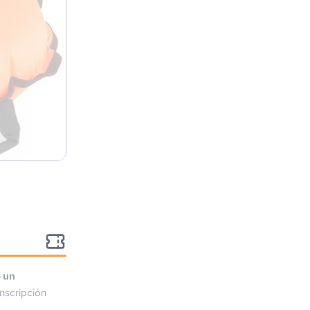
o un
nscripción