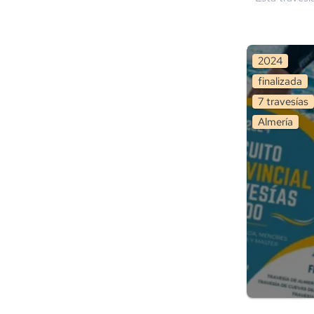
2024
finalizada
7
travesía
s
Almería