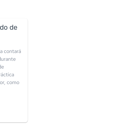
ado de
ía contará
 durante
de
ráctica
gor, como