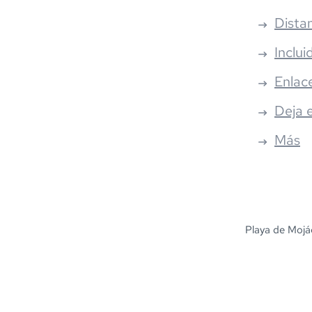
Distan
Inclui
Enlac
Deja 
Más
Playa de Mojá