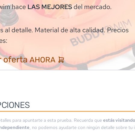
wim
hace
del mercado.
LAS MEJORES
 al detalle. Material de alta calidad. Precios
es:
 oferta
AHORA
PCIONES
talles para apuntarte a esta prueba. Recuerda que
estás visitand
independiente
, no podemos ayudarte con ningún detalle sobre tu i