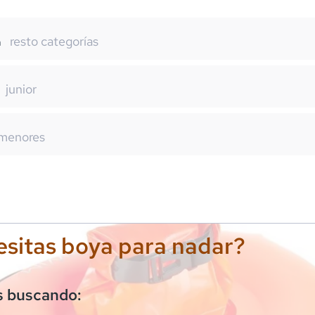
resto categorías
m
junior
menores
sitas boya para nadar?
s buscando: