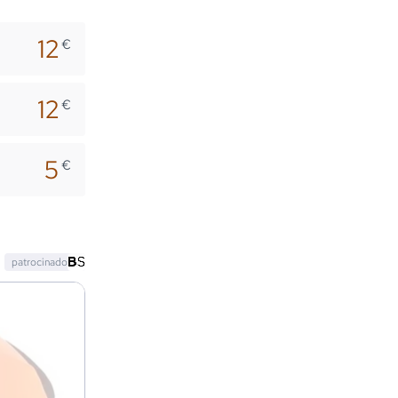
12
€
12
€
5
€
patrocinado