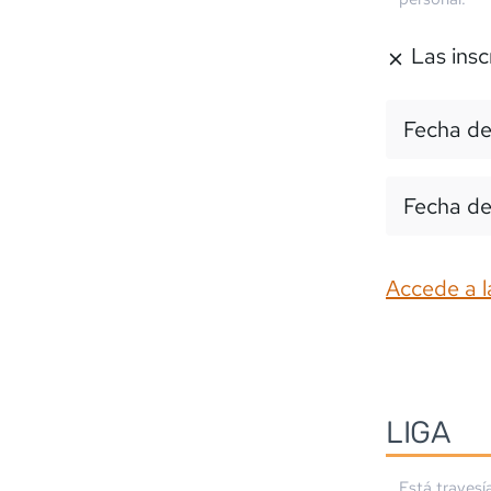
Las insc
Fecha de
Fecha de
Accede a l
LIGA
Está travesí