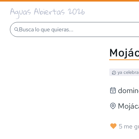
Aguas Abiertas 2026
Busca lo que quieras...
Mojá
ya celebr
doming
Mojác
5
me g