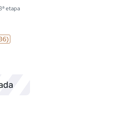
 3ª etapa
36)
sada