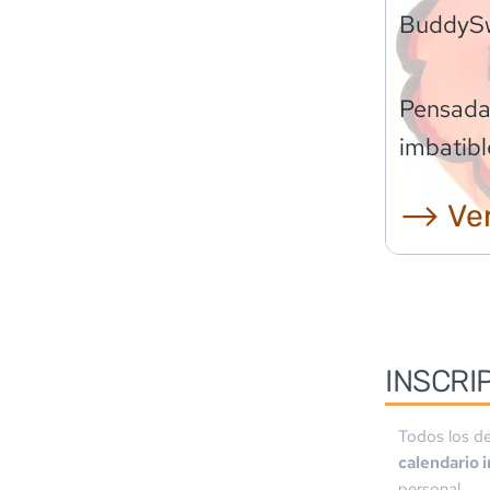
BuddyS
Pensadas
imbatibl
⟶ Ver
INSCRI
Todos los de
calendario 
personal.