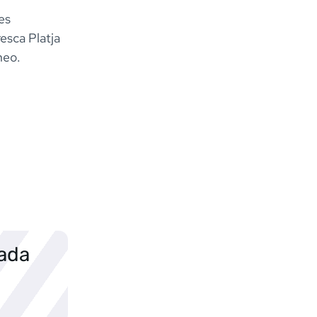
es
esca Platja
neo.
sada