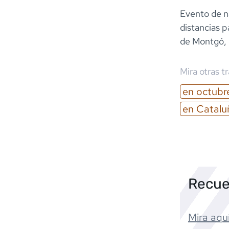
Evento de na
distancias p
de Montgó, 
Mira otras t
en
octubr
en
Catalu
Recue
Mira aquí