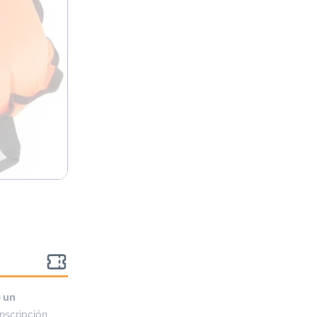
o un
nscripción