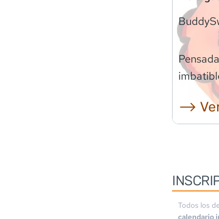
BuddyS
Pensadas
imbatibl
⟶ Ver
INSCRI
Todos los de
calendario 