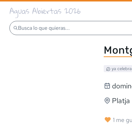
Aguas Abiertas 2026
Busca lo que quieras...
Mont
ya celebr
domin
Platj
1
me gu