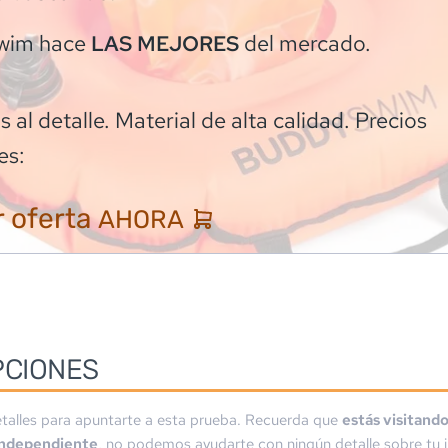
wim
hace
del mercado.
LAS MEJORES
 al detalle. Material de alta calidad. Precios
es:
 oferta
AHORA
PCIONES
talles para apuntarte a esta prueba. Recuerda que
estás visitand
independiente
, no podemos ayudarte con ningún detalle sobre tu i