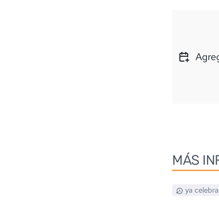
Agreg
MÁS IN
ya celebr