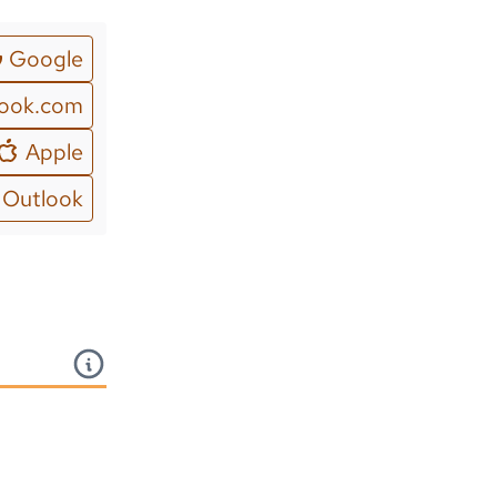
Google
look.com
Apple
Outlook