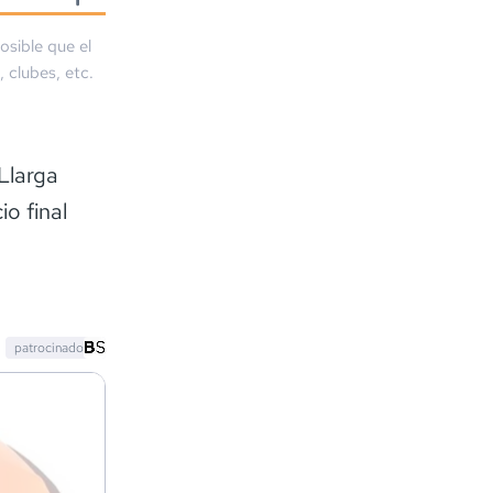
osible que el
, clubes, etc.
Llarga
o final
patrocinado