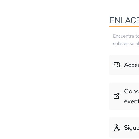
ENLAC
Encuentra to
enlaces se a
Acced
Consu
even
Sigue