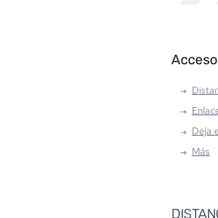
Acceso
Distan
Enlac
Deja 
Más
DISTAN