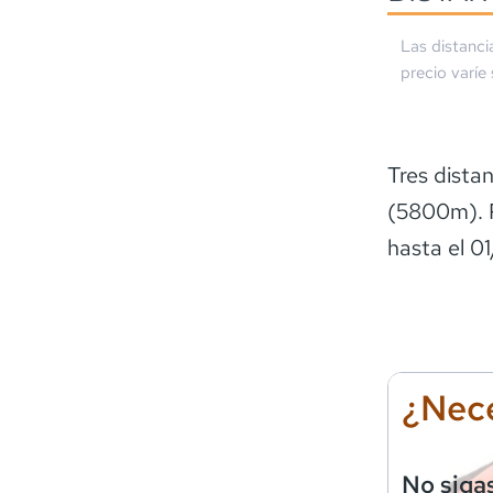
Las distanci
precio varíe
Tres dista
(5800m). P
hasta el 0
¿Nece
No siga