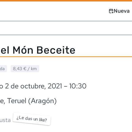
Nueva
el Món Beceite
ada
8,43 €
/ km
 2 de octubre, 2021
– 10:30
te
, Teruel (Aragón)
¿Le das un like?
usta