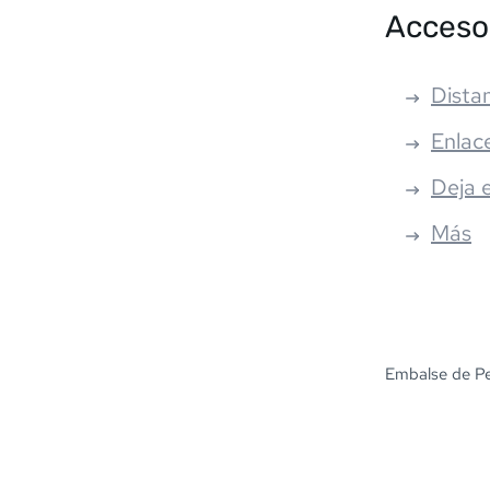
Acceso
Distan
Enlac
Deja 
Más
Embalse de Pe