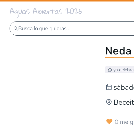
Aguas Abiertas 2026
Busca lo que quieras...
Neda 
ya celebr
sábado
Becei
0
me g