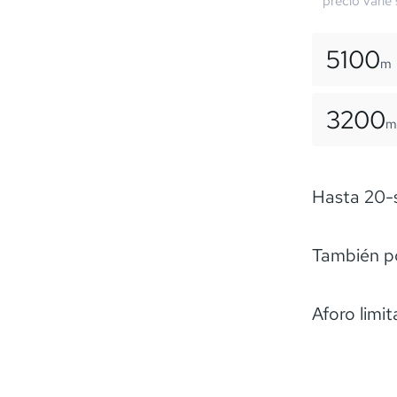
precio varíe
5100
m
3200
m
Hasta 20-s
También po
Aforo limi