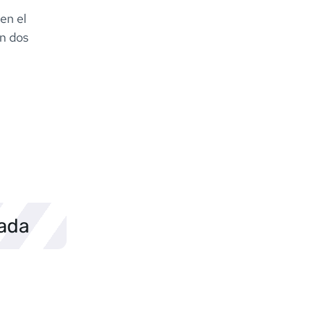
en el
on dos
sada