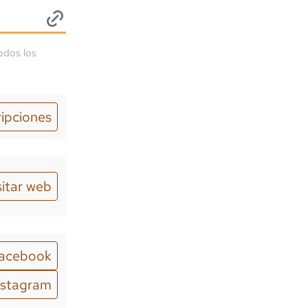
odos los
ripciones
sitar web
acebook
nstagram