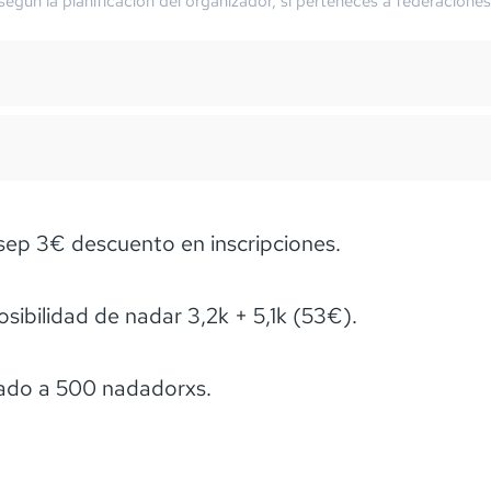
 según la planificación del organizador, si perteneces a federaciones
ep 3€ descuento en inscripciones.
sibilidad de nadar 3,2k + 5,1k (53€).
tado a 500 nadadorxs.