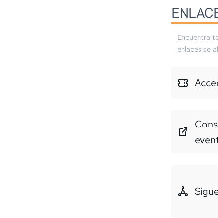
ENLAC
Encuentra to
enlaces se a
Acced
Consu
even
Sigue