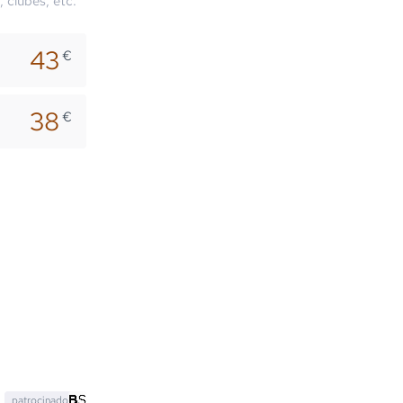
, clubes, etc.
43
€
38
€
patrocinado