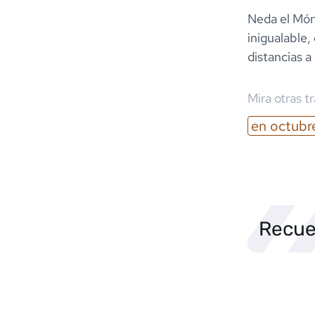
Neda el Món 
inigualable
distancias a
Mira otras t
en
octubr
Recue