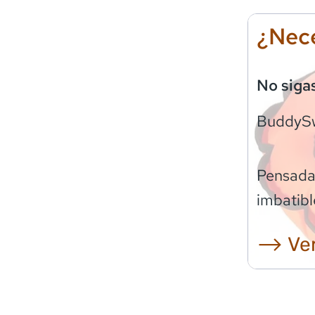
¿Nece
No siga
BuddyS
Pensadas
imbatibl
⟶ Ver