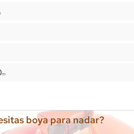
m
0
m
sitas boya para nadar?