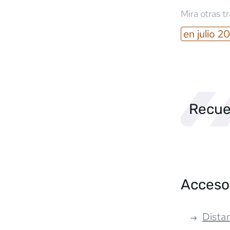
Mira otras t
en
julio
20
Recue
Acceso
Distan