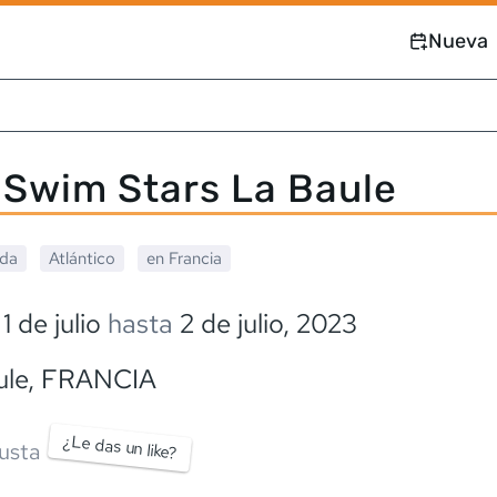
Nueva
Swim Stars La Baule
ada
Atlántico
en
Francia
1 de julio
hasta
2 de julio, 2023
ule
,
FRANCIA
¿Le das un like?
usta