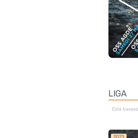
LIGA
Está travesí
2023