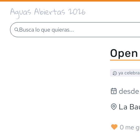
Aguas Abiertas 2026
Busca lo que quieras...
Open 
ya celebr
desde
La Ba
0
me g