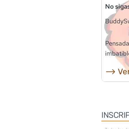
No siga
BuddyS
Pensadas
imbatibl
⟶ Ver
INSCRI