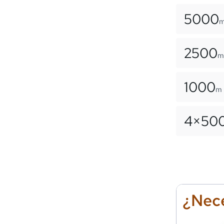
5000
2500
m
1000
m
4×
50
¿Nece