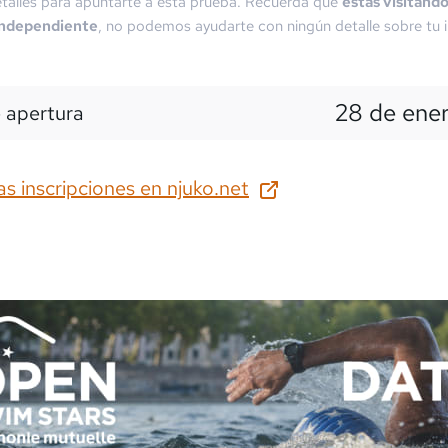
talles para apuntarte a esta prueba. Recuerda que
estás visitand
independiente
, no podemos ayudarte con ningún detalle sobre tu i
28 de ene
 apertura
as inscripciones en
njuko.net