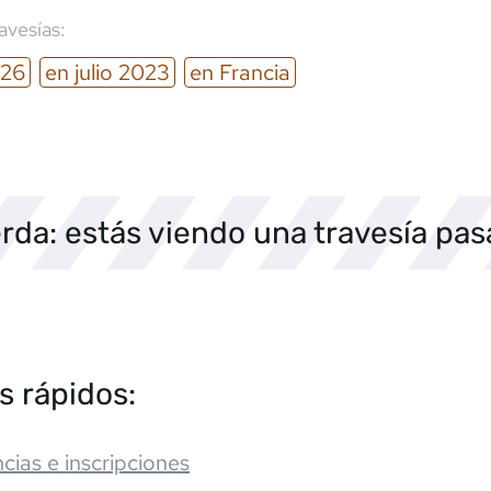
ravesías:
26
en
julio
2023
en
Francia
rda: estás viendo una travesía pa
s rápidos:
cias e inscripciones