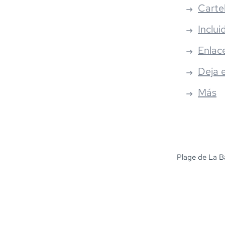
Carte
Inclui
Enlac
Deja 
Más
Plage de La B