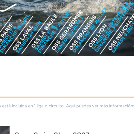
a está incluida en
1
liga
o circuito
. Aquí puedes ver más información