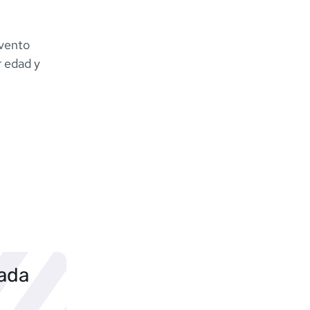
Evento
r edad y
sada