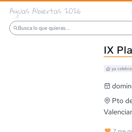
Aguas Abiertas 2026
Busca lo que quieras...
IX Pl
ya celebr
doming
Pto d
Valencia
7
me g