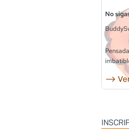
No siga
BuddyS
Pensadas
imbatibl
⟶ Ver
INSCRI