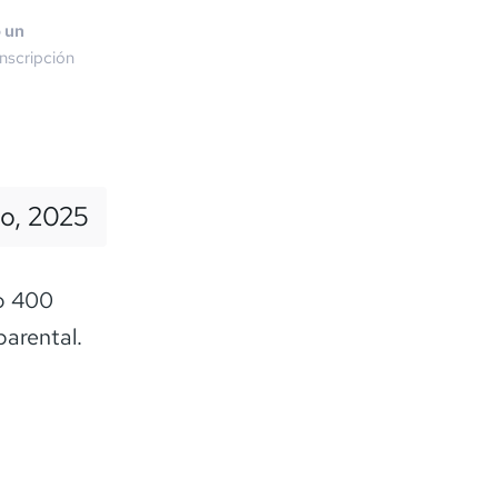
o un
nscripción
io, 2025
mo 400
parental.