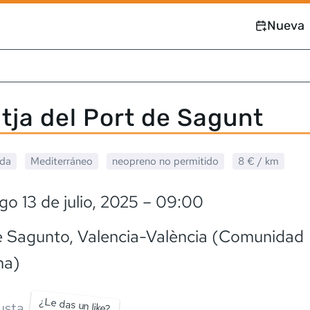
Nueva
atja del Port de Sagunt
ada
Mediterráneo
neopreno
no permitido
8 €
/ km
o 13 de julio, 2025
– 09:00
e Sagunto
, Valencia-València (Comunidad
na)
¿Le das un like?
usta