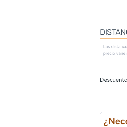
DISTAN
Las distanci
precio varíe
Descuento 
¿Nece