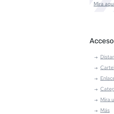
Mira aquí
Acceso
Distan
Carte
Enlac
Categ
Mira 
Más