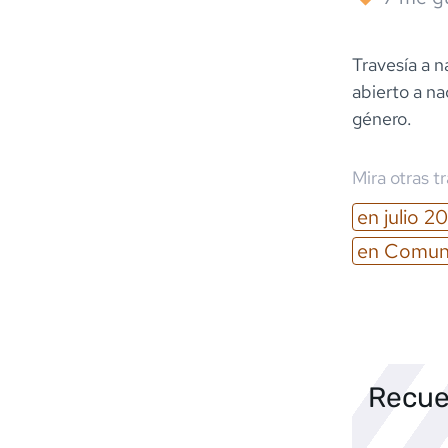
Travesía a 
abierto a n
género.
Mira otras t
en
julio
20
en
Comuni
Recue