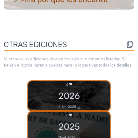
OTRAS EDICIONES
Mira todas las ediciones de esta travesía que tenemos listadas. Si
tienen el borde
naranja
puedes hacer clic para ver todos los detalles.
8
2026
14-jun, 2026
7
2025
13-jul, 2025