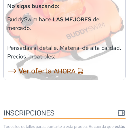
No sigas buscando:
BuddySwim
hace
del
LAS MEJORES
mercado.
Pensadas al detalle. Material de alta calidad.
Precios imbatibles:
⟶ Ver oferta
AHORA
INSCRIPCIONES
Todos los detalles para apuntarte a esta prueba. Recuerda que
estás