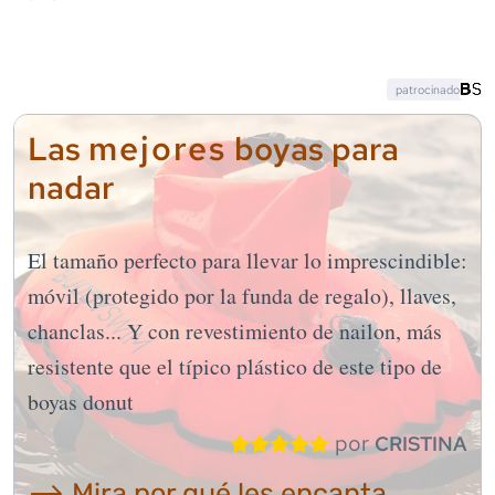
patrocinado
mejores
Las
boyas para
nadar
El tamaño perfecto para llevar lo imprescindible:
móvil (protegido por la funda de regalo), llaves,
chanclas... Y con revestimiento de nailon, más
resistente que el típico plástico de este tipo de
boyas donut
por
CRISTINA
⟶ Mira por qué les encanta