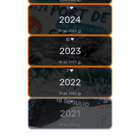
7
2024
14-jul, 2024
16
2023
16-jul, 2023
7
2022
10-jul, 2022
6
2021
18-jul, 2021