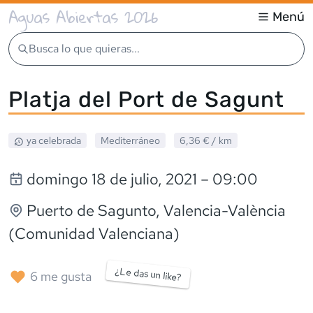
Aguas Abiertas 2026
Menú
Busca lo que quieras...
Platja del Port de Sagunt
ya celebrada
Mediterráneo
6,36 €
/ km
domingo 18 de julio, 2021
– 09:00
Puerto de Sagunto
, Valencia-València
(Comunidad Valenciana)
¿Le das un like?
6
me gusta