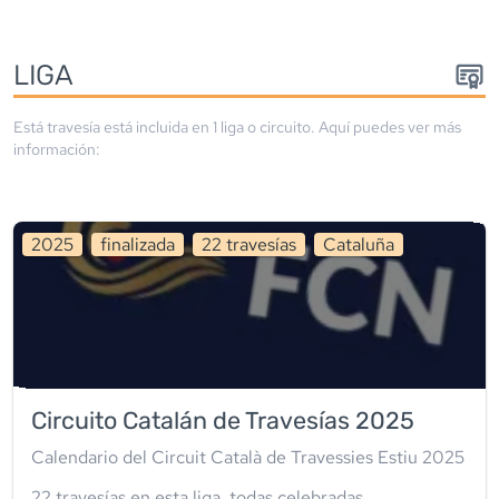
LIGA
Está travesía está incluida en
1
liga
o circuito
. Aquí puedes ver más
información:
2025
finalizada
22
travesía
s
Cataluña
Circuito Catalán de Travesías 2025
Calendario del Circuit Català de Travessies Estiu 2025
22
travesía
s
en esta liga
,
todas celebradas
.