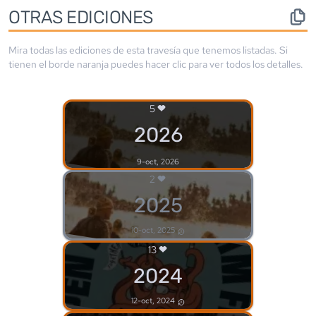
OTRAS EDICIONES
Mira todas las ediciones de esta travesía que tenemos listadas. Si
tienen el borde
naranja
puedes hacer clic para ver todos los detalles.
5
2026
9-oct, 2026
2
2025
10-oct, 2025
13
2024
12-oct, 2024