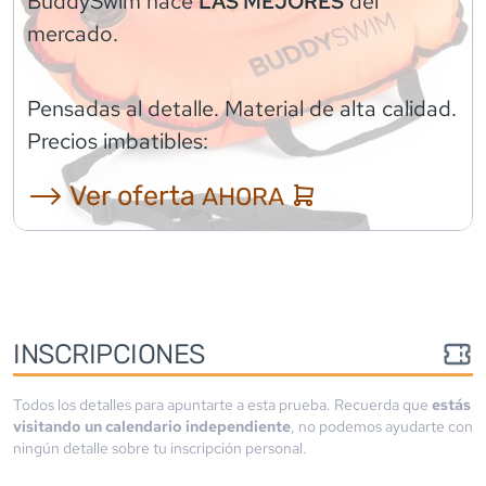
BuddySwim
hace
del
LAS MEJORES
mercado.
Pensadas al detalle. Material de alta calidad.
Precios imbatibles:
⟶ Ver oferta
AHORA
INSCRIPCIONES
Todos los detalles para apuntarte a esta prueba. Recuerda que
estás
visitando un calendario independiente
, no podemos ayudarte con
ningún detalle sobre tu inscripción personal.