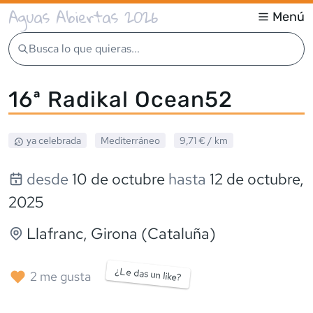
Aguas Abiertas 2026
Menú
Busca lo que quieras...
16ª Radikal Ocean52
ya celebrada
Mediterráneo
9,71 €
/ km
desde
10 de octubre
hasta
12 de octubre,
2025
Llafranc
, Girona (Cataluña)
¿Le das un like?
2
me gusta