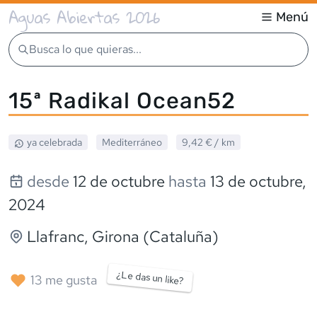
Aguas Abiertas 2026
Menú
Busca lo que quieras...
15ª Radikal Ocean52
ya celebrada
Mediterráneo
9,42 €
/ km
desde
12 de octubre
hasta
13 de octubre,
2024
Llafranc
, Girona (Cataluña)
¿Le das un like?
13
me gusta