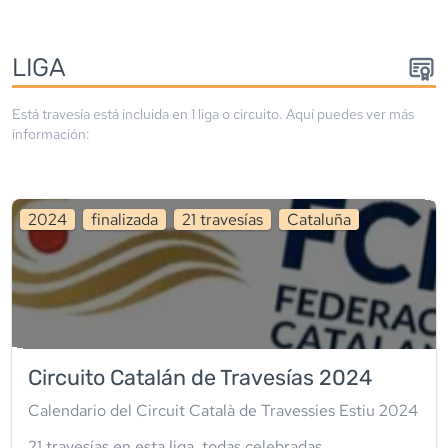
LIGA
Está travesía está incluida en
1
liga
o circuito
. Aquí puedes ver más
información:
2024
finalizada
21
travesía
s
Cataluña
Circuito Catalán de Travesías 2024
Calendario del Circuit Català de Travessies Estiu 2024
21
travesía
s
en esta liga
,
todas celebradas
.