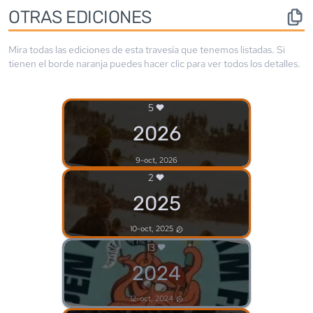
OTRAS EDICIONES
Mira todas las ediciones de esta travesía que tenemos listadas. Si
tienen el borde
naranja
puedes hacer clic para ver todos los detalles.
5
2026
9-oct, 2026
2
2025
10-oct, 2025
13
2024
12-oct, 2024