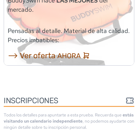
BuddySwim
hace
del
LAS MEJORES
mercado.
Pensadas al detalle. Material de alta calidad.
Precios imbatibles:
⟶ Ver oferta
AHORA
INSCRIPCIONES
Todos los detalles para apuntarte a esta prueba. Recuerda que
estás
visitando un calendario independiente
, no podemos ayudarte con
ningún detalle sobre tu inscripción personal.