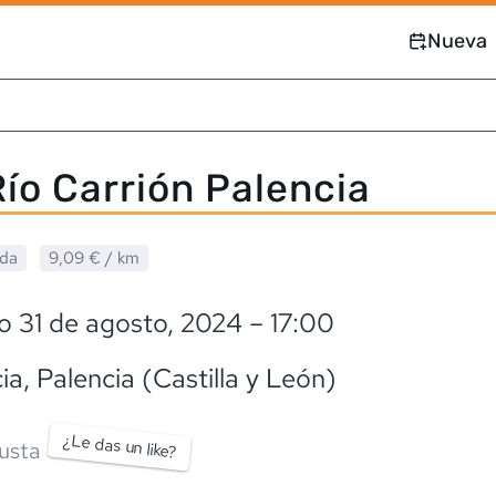
Nueva
Río Carrión Palencia
ada
9,09 €
/ km
o 31 de agosto, 2024
– 17:00
ia
, Palencia (Castilla y León)
¿Le das un like?
usta