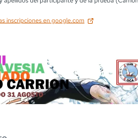
y apellidos del participante y de la prueba (Carrión
as inscripciones en
google.com