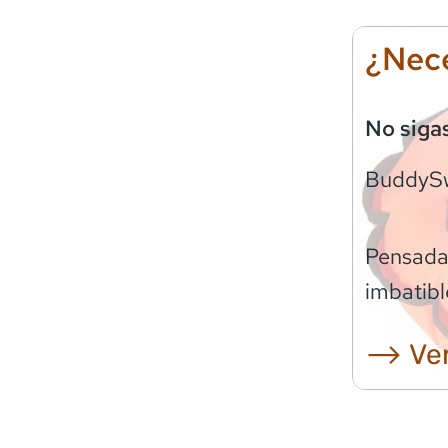
¿Nece
No siga
BuddyS
Pensadas
imbatibl
⟶ Ver