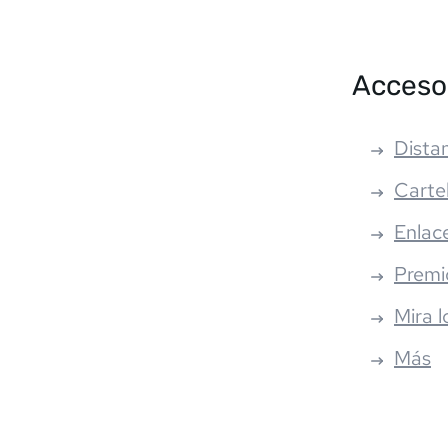
Acceso
Distan
Carte
Enlac
Premi
Mira l
Más