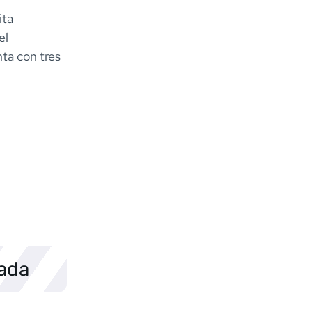
ita
el
nta con tres
sada