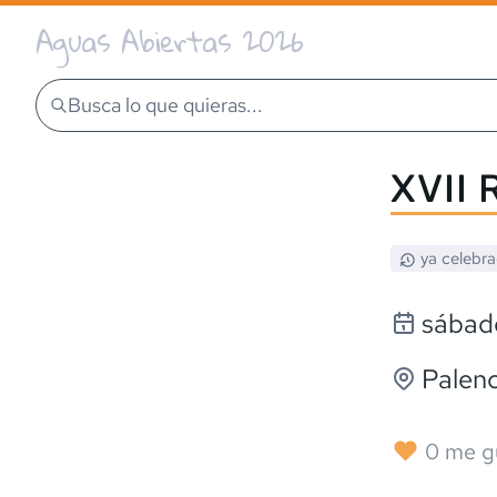
Aguas Abiertas 2026
Busca lo que quieras...
XVII 
ya celebr
sábad
Palenc
0
me g