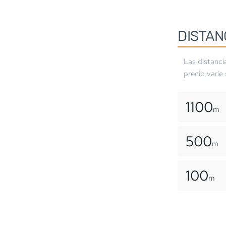
DISTAN
Las distanci
precio varíe
1100
m
500
m
100
m