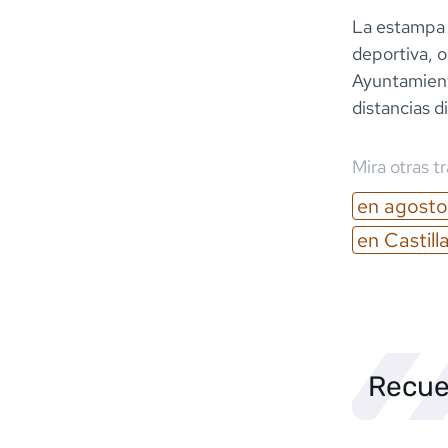
La estampa e
deportiva, o
Ayuntamiento
distancias d
Mira otras t
en
agosto
en
Castill
Recue