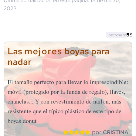
Última actualización en esta página:
18 de marzo,
2023
patrocinado
mejores
Las
boyas para
nadar
El tamaño perfecto para llevar lo imprescindible:
móvil (protegido por la funda de regalo), llaves,
chanclas... Y con revestimiento de nailon, más
resistente que el típico plástico de este tipo de
boyas donut
por
CRISTINA