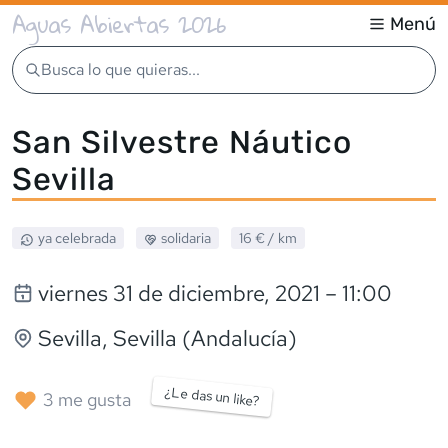
Aguas Abiertas 2026
Menú
Busca lo que quieras...
San Silvestre Náutico
Sevilla
ya celebrada
solidaria
16 €
/ km
viernes 31 de diciembre, 2021
– 11:00
Sevilla
, Sevilla (Andalucía)
¿Le das un like?
3
me gusta