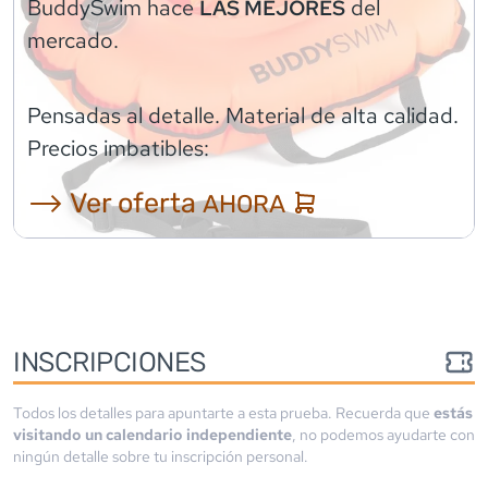
BuddySwim
hace
del
LAS MEJORES
mercado.
Pensadas al detalle. Material de alta calidad.
Precios imbatibles:
⟶ Ver oferta
AHORA
INSCRIPCIONES
Todos los detalles para apuntarte a esta prueba. Recuerda que
estás
visitando un calendario independiente
, no podemos ayudarte con
ningún detalle sobre tu inscripción personal.