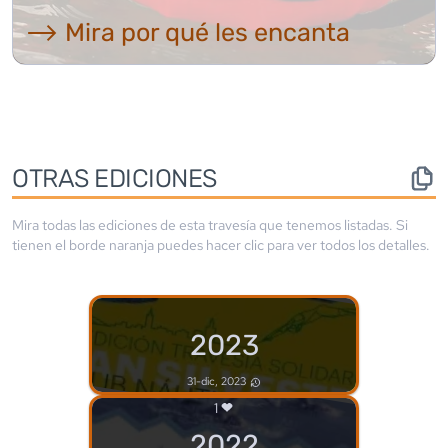
⟶ Mira por qué les encanta
OTRAS EDICIONES
Mira todas las ediciones de esta travesía que tenemos listadas. Si
tienen el borde
naranja
puedes hacer clic para ver todos los detalles.
2023
31-dic, 2023
1
2022