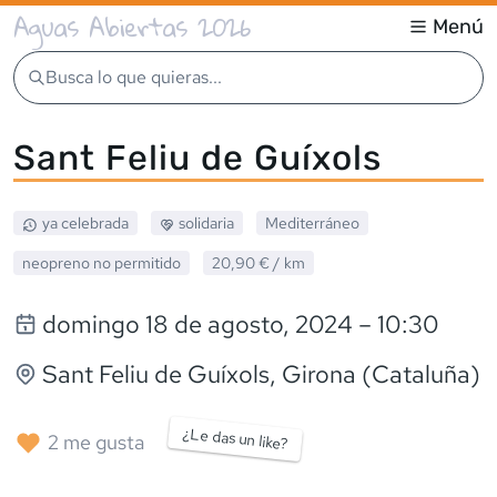
Aguas Abiertas 2026
Menú
Busca lo que quieras...
Sant Feliu de Guíxols
ya celebrada
solidaria
Mediterráneo
neopreno
no permitido
20,90 €
/ km
domingo 18 de agosto, 2024
– 10:30
Sant Feliu de Guíxols
, Girona (Cataluña)
¿Le das un like?
2
me gusta