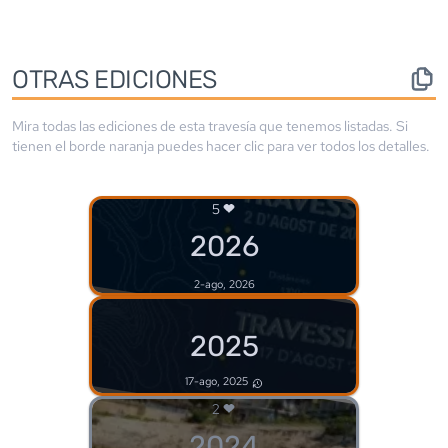
OTRAS EDICIONES
Mira todas las ediciones de esta travesía que tenemos listadas. Si
tienen el borde
naranja
puedes hacer clic para ver todos los detalles.
5
2026
2-ago, 2026
2025
17-ago, 2025
2
2024