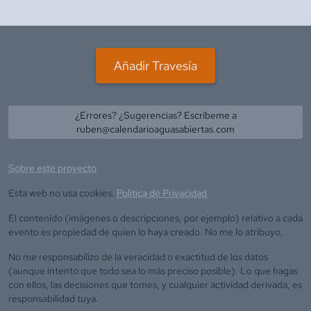
Añadir Travesía
¿Errores? ¿Sugerencias? Escríbeme a
ruben@calendarioaguasabiertas.com
Sobre este proyecto
Esta web no usa cookies.
Política de Privacidad
El contenido (imágenes o descripciones, por ejemplo) relativo a cada
evento es propiedad de quien lo haya creado. No me lo atribuyo.
No me responsabilizo de la veracidad o exactitud de los datos
(aunque intento que todo sea lo más preciso posible). Lo que hagas
con ellos, las decisiones que tomes, y cualquier actividad derivada, es
responsabilidad tuya.