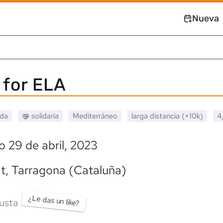
Nueva
for ELA
ada
solidaria
Mediterráneo
larga distancia (+10k)
4
 29 de abril, 2023
t
, Tarragona (Cataluña)
¿Le das un like?
usta