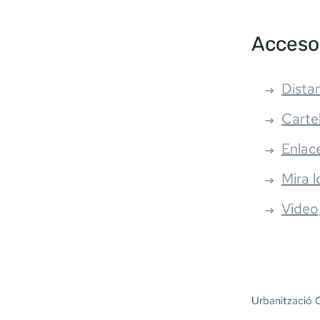
Acceso
Distan
Carte
Enlac
Mira l
Video
Urbanització C