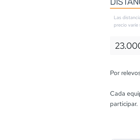
DISTAN
Las distanci
precio varíe
23.00
Por relevo
Cada equi
participar.