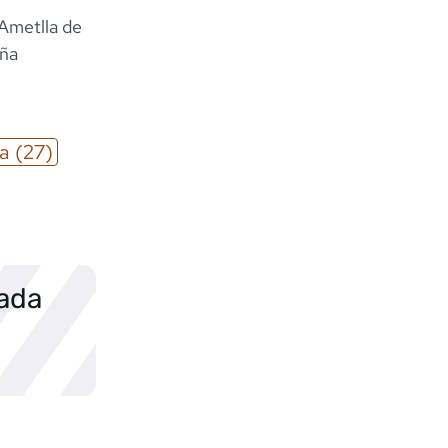
 (Ametlla de
uña
a
(27)
sada