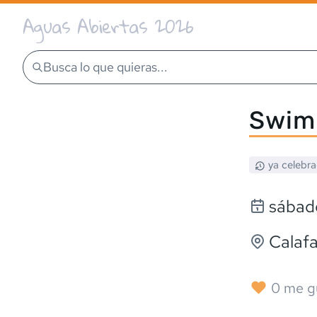
Aguas Abiertas 2026
Busca lo que quieras...
Swim 
ya celebr
sábado
Calafa
0
me g