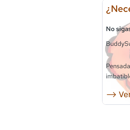
¿Nece
No siga
BuddyS
Pensadas
imbatibl
⟶ Ver