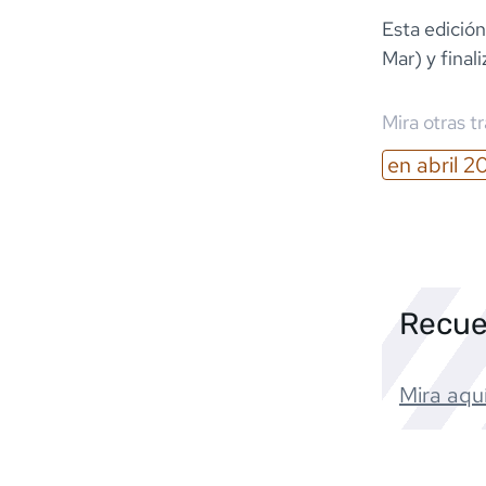
Esta edición
Mar) y final
Mira otras t
en
abril
2
Recue
Mira aquí