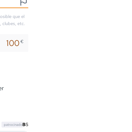
osible que el
, clubes, etc.
100
€
er
patrocinado