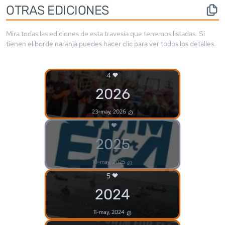
OTRAS EDICIONES
Mira todas las ediciones de esta travesía que tenemos listadas. Si
tienen el borde
naranja
puedes hacer clic para ver todos los detalles.
4
2026
23-may, 2026
1
2025
10-may, 2025
5
2024
11-may, 2024