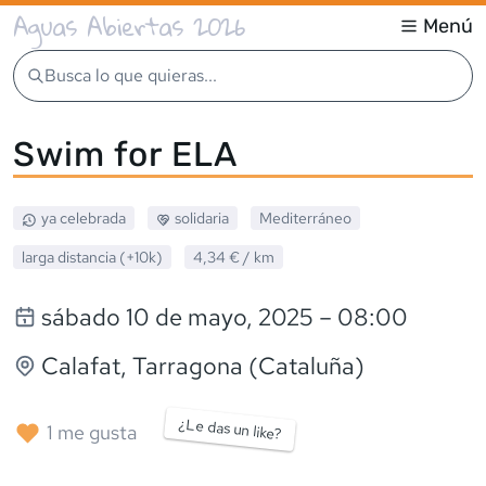
Aguas Abiertas 2026
Menú
Busca lo que quieras...
Swim for ELA
ya celebrada
solidaria
Mediterráneo
larga distancia (+10k)
4,34 €
/ km
sábado 10 de mayo, 2025
– 08:00
Calafat
, Tarragona (Cataluña)
¿Le das un like?
1
me gusta