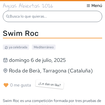
Aguas Abiertas 2026
Menú
Busca lo que quieras...
Swim Roc
ya celebrada
Mediterráneo
domingo 6 de julio, 2025
Roda de Berà
, Tarragona (Cataluña)
¿Le das un like?
0
me gusta
Swim Roc es una competición formada por tres pruebas de