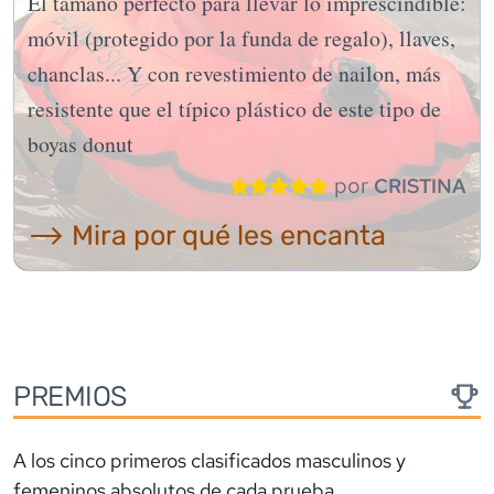
El tamaño perfecto para llevar lo imprescindible:
móvil (protegido por la funda de regalo), llaves,
chanclas... Y con revestimiento de nailon, más
resistente que el típico plástico de este tipo de
boyas donut
por
CRISTINA
⟶ Mira por qué les encanta
PREMIOS
A los cinco primeros clasificados masculinos y
femeninos absolutos de cada prueba.