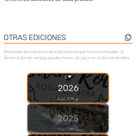
OTRAS EDICIONES
Mira todas las ediciones de esta travesía que tenemos listadas. Si
tienen el borde
naranja
puedes hacer clic para ver todos los detalles.
5
2026
12-jul, 2026
2025
6-jul, 2025