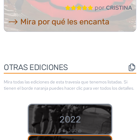
por
CRISTINA
⟶ Mira por qué les encanta
OTRAS EDICIONES
Mira todas las ediciones de esta travesía que tenemos listadas. Si
tienen el borde
naranja
puedes hacer clic para ver todos los detalles.
2022
31-dic, 2022