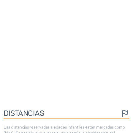
DISTANCIAS
Las distancias reservadas a edades infantiles están marcadas como
"kids". Es posible que el precio varíe según la planificación del