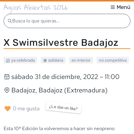
Aguas Abiertas 2026
Menú
Busca lo que quieras...
X Swimsilvestre Badajoz
ya celebrada
solidaria
en interior
no competitiva
sábado 31 de diciembre, 2022
– 11:00
Badajoz
, Badajoz (Extremadura)
¿Le das un like?
0
me gusta
Esta 10ª Edición la volveremos a hacer sin neopreno