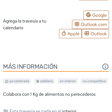
Google
Agrega la travesía a tu
Outlook.com
calendario
Apple
Outlook
MÁS INFORMACIÓN
ya celebrada
solidaria
en interior
no competitiva
Colabora con 1 Kg de alimentos no perecederos
Esta travesía se nada en el
interior
.