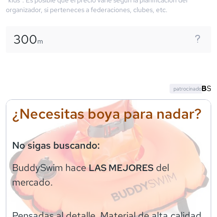
organizador, si perteneces a federaciones, clubes, etc.
300
m
patrocinado
¿Necesitas boya para nadar?
No sigas buscando:
BuddySwim
hace
del
LAS MEJORES
mercado.
Pensadas al detalle. Material de alta calidad.