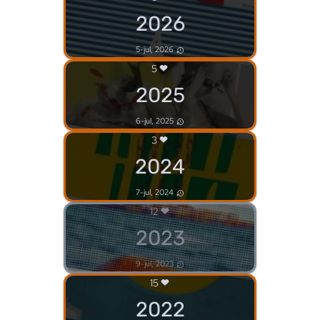
2026
5-jul, 2026
5
2025
6-jul, 2025
3
2024
7-jul, 2024
12
2023
9-jul, 2023
15
2022