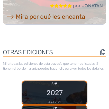
por
JONATAN
⟶ Mira por qué les encanta
OTRAS EDICIONES
Mira todas las ediciones de esta travesía que tenemos listadas. Si
tienen el borde
naranja
puedes hacer clic para ver todos los detalles.
3
2027
4-jul, 2027
8