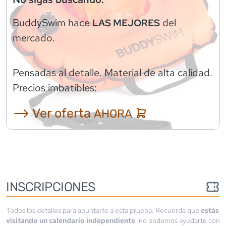
BuddySwim
hace
del
LAS MEJORES
mercado.
Pensadas al detalle. Material de alta calidad.
Precios imbatibles:
⟶ Ver oferta
AHORA
INSCRIPCIONES
Todos los detalles para apuntarte a esta prueba. Recuerda que
estás
visitando un calendario independiente
, no podemos ayudarte con