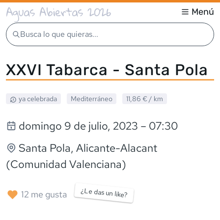
Aguas Abiertas 2026
Menú
Busca lo que quieras...
XXVI Tabarca - Santa Pola
ya celebrada
Mediterráneo
11,86 €
/ km
domingo 9 de julio, 2023
– 07:30
Santa Pola
, Alicante-Alacant
(Comunidad Valenciana)
¿Le das un like?
12
me gusta