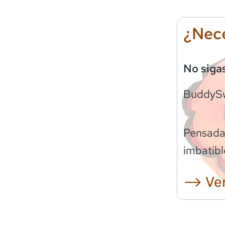
¿Nece
No siga
BuddyS
Pensadas
imbatibl
⟶ Ver