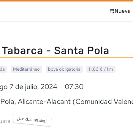
Nueva
 Tabarca - Santa Pola
ada
Mediterráneo
boya obligatoria
11,86 €
/ km
o 7 de julio, 2024
– 07:30
 Pola
, Alicante-Alacant (Comunidad Valen
¿Le das un like?
usta