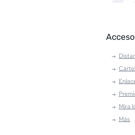
Acceso
Distan
Carte
Enlac
Premi
Mira l
Más