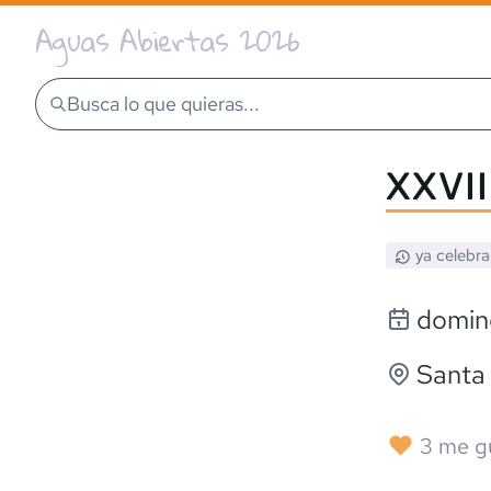
Aguas Abiertas 2026
Busca lo que quieras...
XXVII
ya celebr
doming
Santa
3
me g