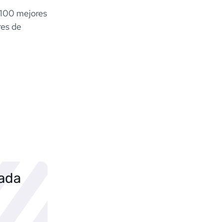
s 100 mejores
res de
sada