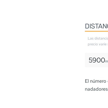
DISTAN
Las distanci
precio varíe
5900
El número 
nadadores