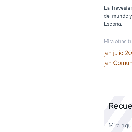
La Travesía 
del mundo y,
España.
Mira otras t
en
julio
20
en
Comuni
Recue
Mira aquí