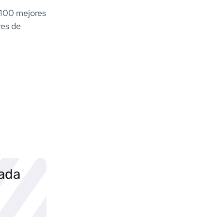
s 100 mejores
res de
sada