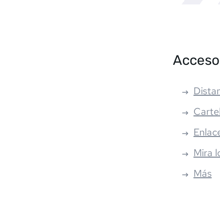
Acceso
Distan
Carte
Enlac
Mira l
Más