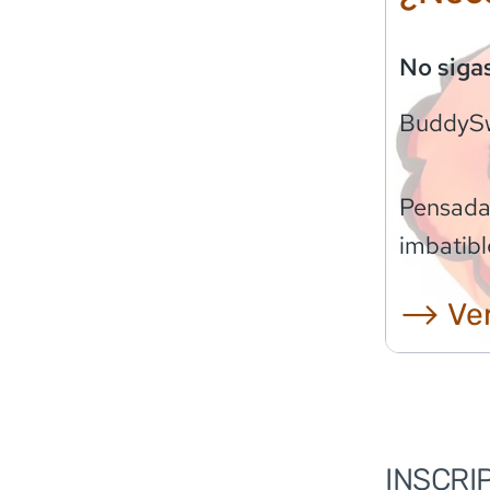
No siga
BuddyS
Pensadas
imbatibl
⟶ Ver
INSCRI