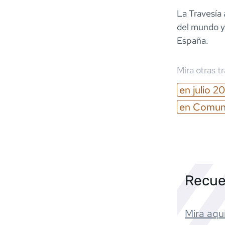
La Travesía 
del mundo y,
España.
Mira otras t
en
julio
20
en
Comuni
Recue
Mira aquí