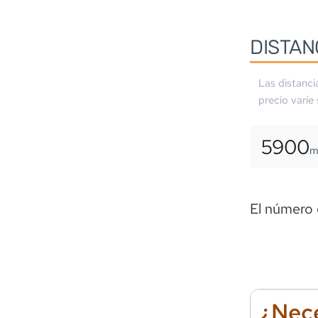
DISTAN
Las distanci
precio varíe
5900
El número 
¿Nece