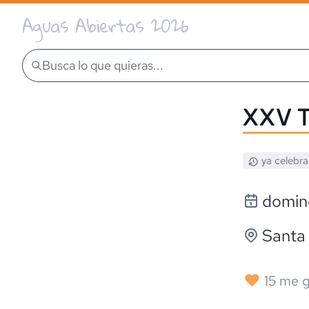
Aguas Abiertas 2026
Busca lo que quieras...
XXV T
ya celebr
doming
Santa
15
me g