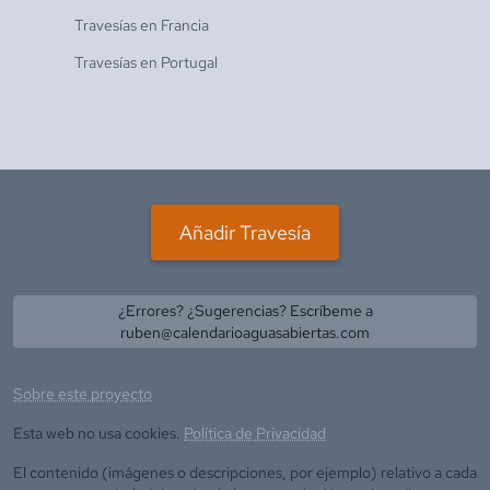
Travesías en
Francia
Travesías en
Portugal
Añadir Travesía
¿Errores? ¿Sugerencias? Escríbeme a
ruben@calendarioaguasabiertas.com
Sobre este proyecto
Esta web no usa cookies.
Política de Privacidad
El contenido (imágenes o descripciones, por ejemplo) relativo a cada