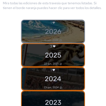
Mira todas las ediciones de esta travesía que tenemos listadas. Si
tienen el borde
naranja
puedes hacer clic para ver todos los detalles.
1
2026
14-jun, 2026
3
2025
22-jun, 2025
1
2024
23-jun, 2024
2023