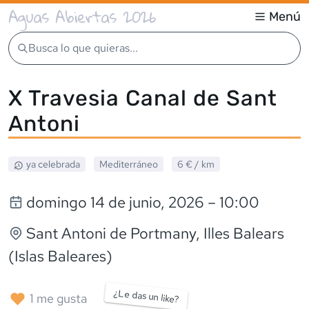
Aguas Abiertas 2026
Menú
Busca lo que quieras...
X Travesia Canal de Sant
Antoni
ya celebrada
Mediterráneo
6 €
/ km
domingo 14 de junio, 2026
– 10:00
Sant Antoni de Portmany
, Illes Balears
(Islas Baleares)
¿Le das un like?
1
me gusta