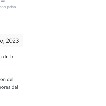
o un
nscripción
ro, 2023
a de la
ión del
horas del