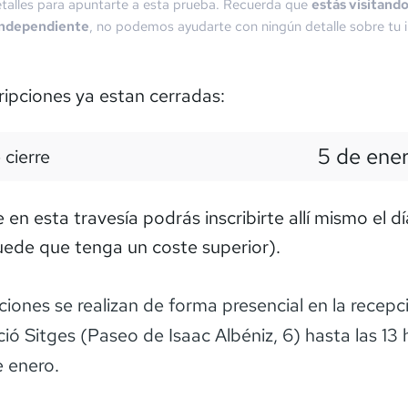
talles para apuntarte a esta prueba. Recuerda que
estás visitand
independiente
, no podemos ayudarte con ningún detalle sobre tu i
ripciones ya estan cerradas:
5 de ene
 cierre
en esta travesía podrás inscribirte allí mismo el dí
ede que tenga un coste superior).
ciones se realizan de forma presencial en la recepc
ió Sitges (Paseo de Isaac Albéniz, 6) hasta las 13 
e enero.