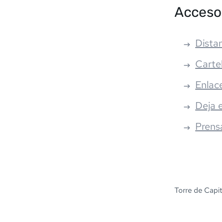
Acceso
Distan
Carte
Enlac
Deja 
Prens
Torre de Capit