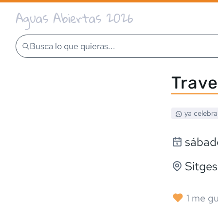
Aguas Abiertas 2026
Busca lo que quieras...
Trave
ya celebr
sábad
Sitges
1
me gu