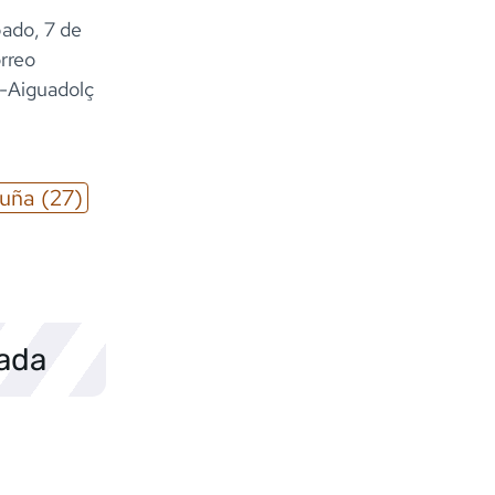
bado, 7 de
orreo
s-Aiguadolç
luña
(27)
sada