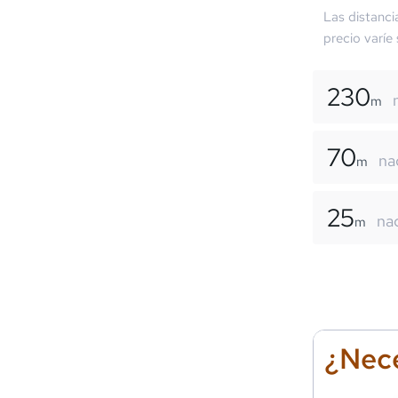
Las distanci
precio varíe
230
m
70
na
m
25
na
m
¿Nece