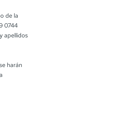
o de la
39 0744
y apellidos
 se harán
ía