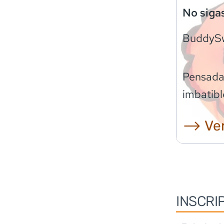
No siga
BuddyS
Pensadas
imbatibl
⟶ Ver
INSCRI