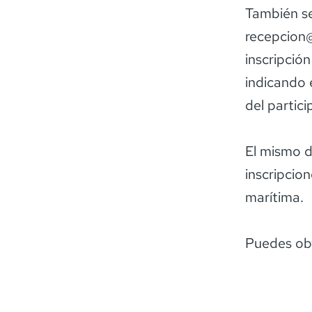
También se
recepcion
inscripció
indicando 
del partici
El mismo dí
inscripcio
marítima.
Puedes obt