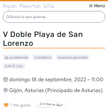
Aguas Abiertas 2026
Menú
Busca lo que quieras...
V Doble Playa de San
Lorenzo
ya celebrada
Cantábrico
neopreno
permitido
4,54 €
/ km
domingo 18 de septiembre, 2022
– 11:00
Gijón
, Asturias (Principado de Asturias)
¿Le das un like?
1
me gusta