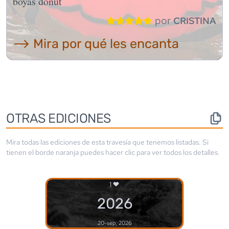
boyas donut
por
CRISTINA
⟶ Mira por qué les encanta
OTRAS EDICIONES
Mira todas las ediciones de esta travesía que tenemos listadas. Si
tienen el borde
naranja
puedes hacer clic para ver todos los detalles.
1
2026
20-sep, 2026