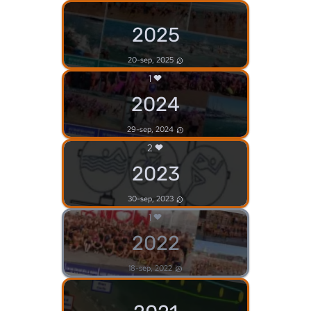
2025
20-sep, 2025
1
2024
29-sep, 2024
2
2023
30-sep, 2023
1
2022
18-sep, 2022