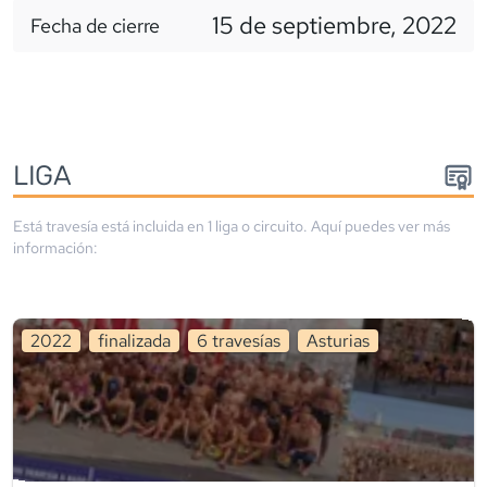
15 de septiembre, 2022
Fecha de cierre
LIGA
Está travesía está incluida en
1
liga
o circuito
. Aquí puedes ver más
información:
2022
finalizada
6
travesía
s
Asturias