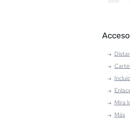
Acceso
Distan
Carte
Inclui
Enlac
Mira l
Más