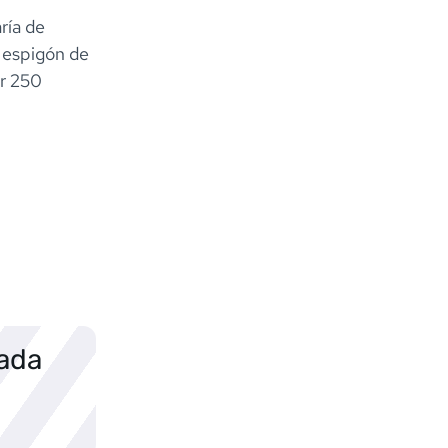
ría de
l espigón de
ur 250
sada