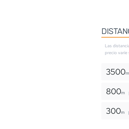
DISTAN
Las distanci
precio varíe
3500
800
m
300
m