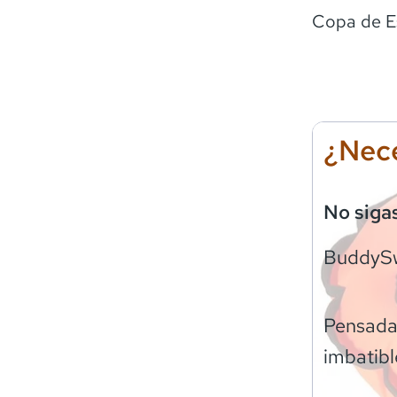
Copa de E
¿Nece
No siga
BuddyS
Pensadas
imbatibl