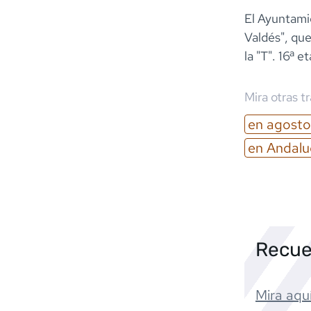
El Ayuntamie
Valdés", qu
la "T". 16ª
Mira otras t
en
agosto
en
Andalu
Recue
Mira aquí