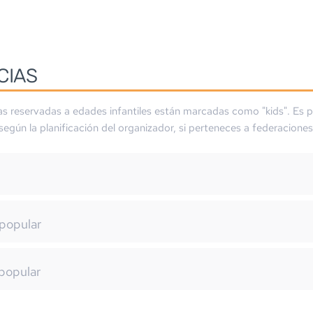
CIAS
as reservadas a edades infantiles están marcadas como "kids". Es p
 según la planificación del organizador, si perteneces a federaciones
m
popular
popular