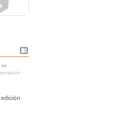
o un
nscripción
edición