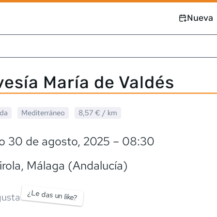
Nueva
avesía María de Valdés
ada
Mediterráneo
8,57 €
/ km
o 30 de agosto, 2025
– 08:30
rola
, Málaga (Andalucía)
¿Le das un like?
usta