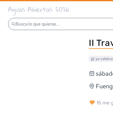
Aguas Abiertas 2026
Busca lo que quieras...
II Tr
ya celebr
sábad
Fuengi
16
me g