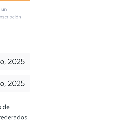
o un
nscripción
io, 2025
io, 2025
s de
federados.