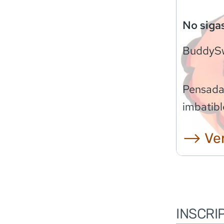
No siga
BuddyS
Pensadas
imbatibl
⟶ Ver
INSCRI