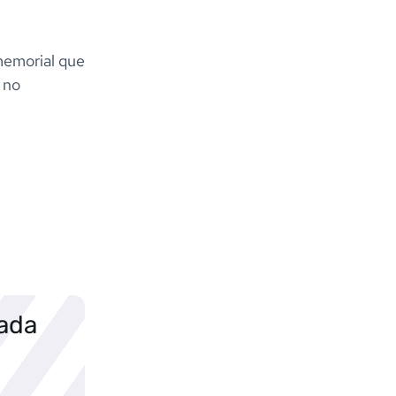
memorial que
 no
sada