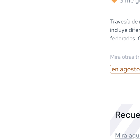
3
me g
Travesía de
incluye dife
federados. 
Mira otras t
en
agosto
Recue
Mira aquí