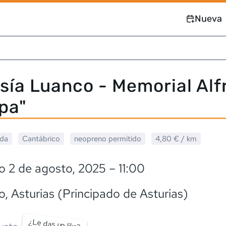
Nueva
sía Luanco - Memorial Alf
pa"
ada
Cantábrico
neopreno
permitido
4,80 €
/ km
o 2 de agosto, 2025
– 11:00
o
, Asturias (Principado de Asturias)
¿Le das un like?