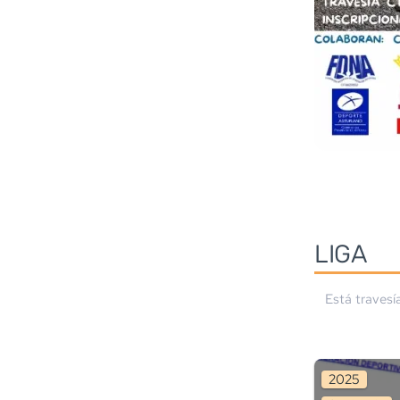
LIGA
Está travesí
2025