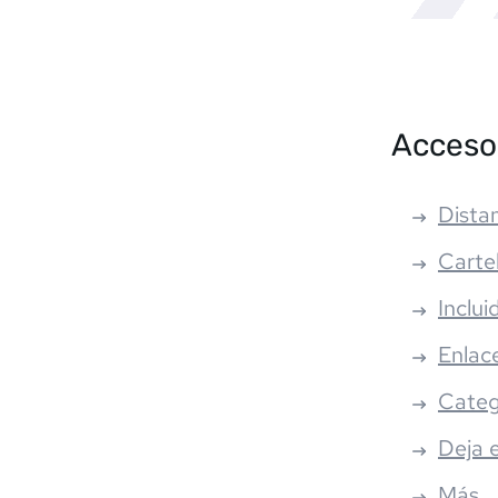
Acceso
Distan
Carte
Inclui
Enlac
Categ
Deja 
Más