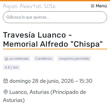
Aguas Abiertas 2026
Menú
Busca lo que quieras...
Travesía Luanco -
Memorial Alfredo "Chispa"
ya celebrada
Cantábrico
neopreno
permitido
6 €
/ km
domingo 28 de junio, 2026
– 15:30
Luanco
, Asturias (Principado de
Asturias)