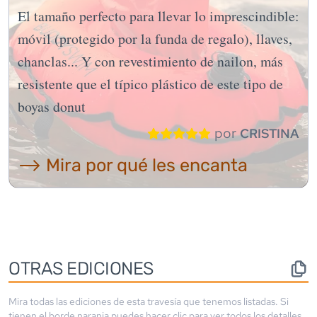
El tamaño perfecto para llevar lo imprescindible:
móvil (protegido por la funda de regalo), llaves,
chanclas... Y con revestimiento de nailon, más
resistente que el típico plástico de este tipo de
boyas donut
por
CRISTINA
⟶ Mira por qué les encanta
OTRAS EDICIONES
Mira todas las ediciones de esta travesía que tenemos listadas. Si
tienen el borde
naranja
puedes hacer clic para ver todos los detalles.