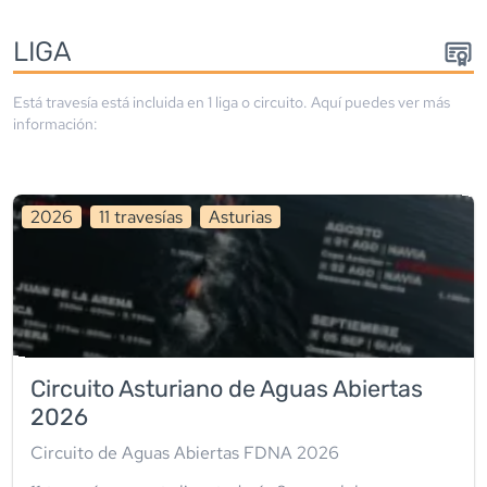
LIGA
Está travesía está incluida en
1
liga
o circuito
. Aquí puedes ver más
información:
2026
11
travesía
s
Asturias
Circuito Asturiano de Aguas Abiertas
2026
Circuito de Aguas Abiertas FDNA 2026