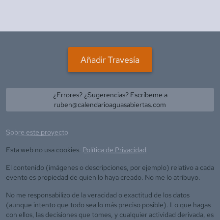
Añadir Travesía
¿Errores? ¿Sugerencias? Escríbeme a
ruben@calendarioaguasabiertas.com
Sobre este proyecto
Esta web no usa cookies.
Política de Privacidad
El contenido (imágenes o descripciones, por ejemplo) relativo a cada
evento es propiedad de quien lo haya creado. No me lo atribuyo.
No me responsabilizo de la veracidad o exactitud de los datos
(aunque intento que todo sea lo más preciso posible). Lo que hagas
con ellos, las decisiones que tomes, y cualquier actividad derivada, es