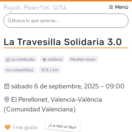
Aguas Abiertas 2026
Menú
Busca lo que quieras...
La Travesilla Solidaria 3.0
ya celebrada
solidaria
Mediterráneo
no competitiva
10 €
/ km
sábado 6 de septiembre, 2025
– 09:00
El Perellonet
, Valencia-València
(Comunidad Valenciana)
¿Le das un like?
1
me gusta