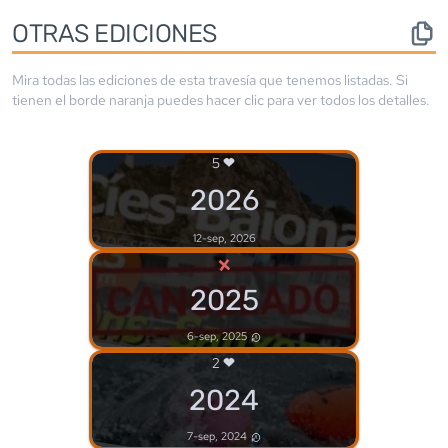
OTRAS EDICIONES
Mira todas las ediciones de esta travesía que tenemos listadas. Si
tienen el borde
naranja
puedes hacer clic para ver todos los detalles.
5
2026
12-sep, 2026
×
2025
6-sep, 2025
2
2024
7-sep, 2024