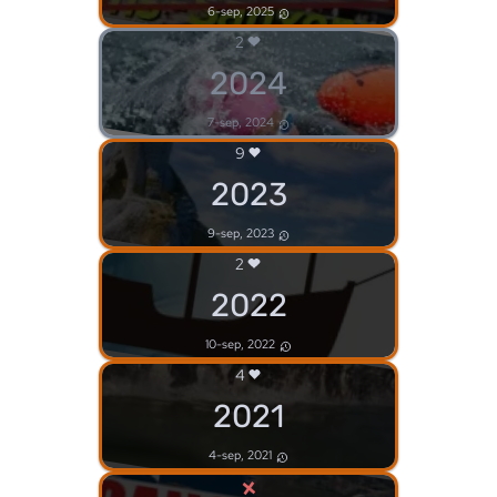
6-sep, 2025
2
2024
7-sep, 2024
9
2023
9-sep, 2023
2
2022
10-sep, 2022
4
2021
4-sep, 2021
×