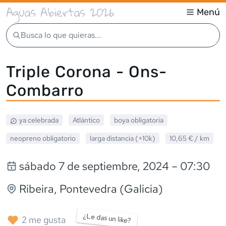
Aguas Abiertas 2026
Menú
Busca lo que quieras...
Triple Corona - Ons-
Combarro
ya celebrada
Atlántico
boya obligatoria
neopreno
obligatorio
larga distancia (+10k)
10,65 €
/ km
sábado 7 de septiembre, 2024
– 07:30
Ribeira
, Pontevedra (Galicia)
¿Le das un like?
2
me gusta