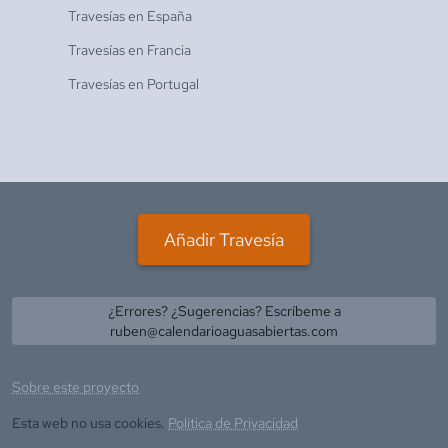
Travesías en
España
Travesías en
Francia
Travesías en
Portugal
Añadir Travesía
¿Errores? ¿Sugerencias? Escríbeme a
ruben@calendarioaguasabiertas.com
Sobre este proyecto
Esta web no usa cookies.
Política de Privacidad