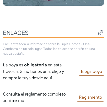
ENLACES
Encuentra toda la información sobre la
Triple Corona - Ons-
Combarro
en un solo lugar. Todos los enlaces se abrirán en una
nueva pestaña.
La boya es
obligatoria
en esta
travesía: Si no tienes una, elige y
Elegir boya
compra la tuya desde aquí
Consulta el reglamento completo
Reglamento
aquí mismo