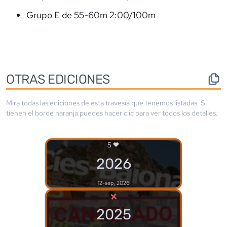
Grupo E de 55-60m 2:00/100m
OTRAS EDICIONES
Mira todas las ediciones de esta travesía que tenemos listadas. Si
tienen el borde
naranja
puedes hacer clic para ver todos los detalles.
5
2026
12-sep, 2026
×
2025