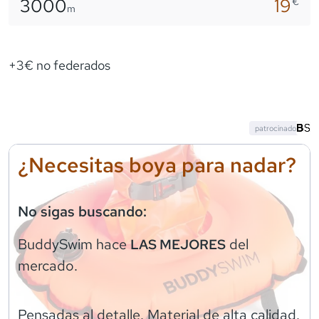
3000
19
€
m
+3€ no federados
patrocinado
¿Necesitas boya para nadar?
No sigas buscando:
BuddySwim
hace
del
LAS MEJORES
mercado.
Pensadas al detalle. Material de alta calidad.