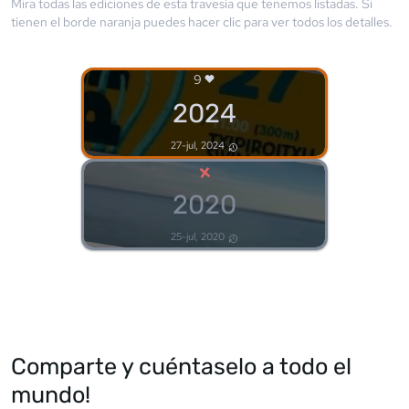
Mira todas las ediciones de esta travesía que tenemos listadas. Si
tienen el borde
naranja
puedes hacer clic para ver todos los detalles.
9
2024
27-jul, 2024
×
2020
25-jul, 2020
Comparte y cuéntaselo a todo el
mundo!