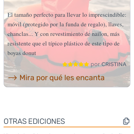
El tamaño perfecto para llevar lo imprescindible:
móvil (protegido por la funda de regalo), llaves,
chanclas... Y con revestimiento de nailon, más
resistente que el típico plástico de este tipo de
boyas donut
por
CRISTINA
⟶ Mira por qué les encanta
OTRAS EDICIONES