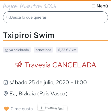
Aguas Abiertas 2026
Menú
Busca lo que quieras...
Txipiroi Swim
ya celebrada
cancelada
6,33 €
/ km
Travesía CANCELADA
sábado 25 de julio, 2020
– 11:00
Ea
, Bizkaia (País Vasco)
¿Le das un like?
0
me gusta