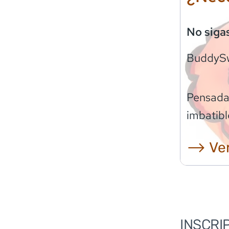
No siga
BuddyS
Pensadas
imbatibl
⟶ Ver
INSCRI