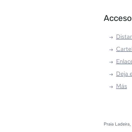
Acceso
Distan
Carte
Enlac
Deja 
Más
Praia Ladeira,