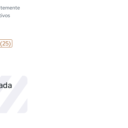
entemente
tivos
(25)
sada