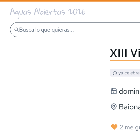
Aguas Abiertas 2026
Busca lo que quieras...
XIII 
ya celebr
doming
Baion
2
me g