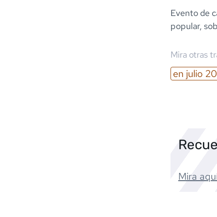
Evento de c
popular, sob
Mira otras t
en
julio
20
Recue
Mira aquí