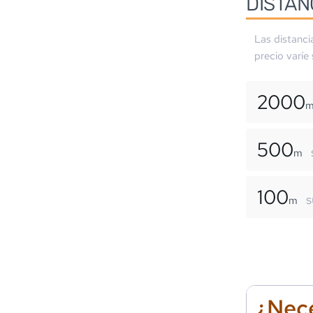
DISTAN
Las distanci
precio varíe
2000
500
m
100
s
m
¿Nece