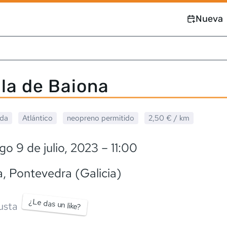
Nueva
Vila de Baiona
ada
Atlántico
neopreno
permitido
2,50 €
/ km
o 9 de julio, 2023
– 11:00
a
, Pontevedra (Galicia)
¿Le das un like?
usta