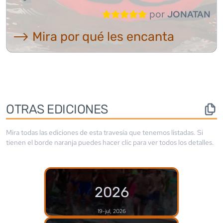
por
JONATAN
⟶ Mira por qué les encanta
OTRAS EDICIONES
Mira todas las ediciones de esta travesía que tenemos listadas. Si
tienen el borde
naranja
puedes hacer clic para ver todos los detalles.
2026
19-jul, 2026