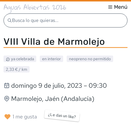
Aguas Abiertas 2026
Menú
Busca lo que quieras...
VIII Villa de Marmolejo
ya celebrada
en interior
neopreno
no permitido
2,33 €
/ km
domingo 9 de julio, 2023
– 09:30
Marmolejo
, Jaén (Andalucía)
¿Le das un like?
1
me gusta