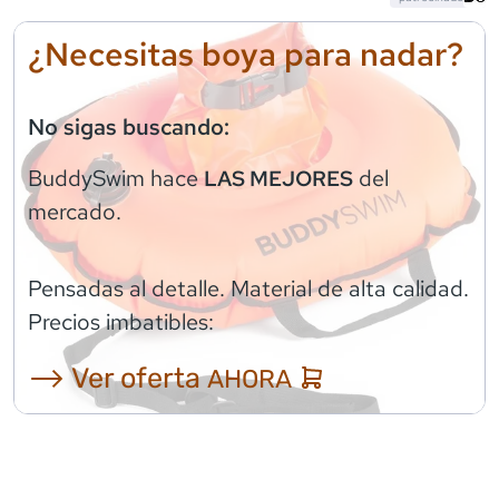
¿Necesitas boya para nadar?
No sigas buscando:
BuddySwim
hace
del
LAS MEJORES
mercado.
Pensadas al detalle. Material de alta calidad.
Precios imbatibles:
⟶ Ver oferta
AHORA