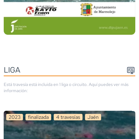
LIGA
Está travesía está incluida en
1
liga
o circuito
. Aquí puedes ver más
información:
2023
finalizada
4
travesía
s
Jaén