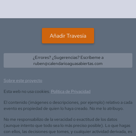
Añadir Travesía
¿Errores? ¿Sugerencias? Escríbeme a
ruben@calendarioaguasabiertas.com
Sobre este proyecto
Esta web no usa cookies.
Política de Privacidad
El contenido (imágenes o descripciones, por ejemplo) relativo a cada
evento es propiedad de quien lo haya creado. No me lo atribuyo.
No me responsabilizo de la veracidad o exactitud de los datos
(aunque intento que todo sea lo más preciso posible). Lo que hagas
con ellos, las decisiones que tomes, y cualquier actividad derivada, es