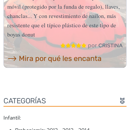
móvil (protegido por la funda de regalo), llaves,
chanclas... Y con revestimiento de nailon, más
resistente que el típico plástico de este tipo de
boyas donut
por
CRISTINA
⟶ Mira por qué les encanta
CATEGORÍAS
Infantil: