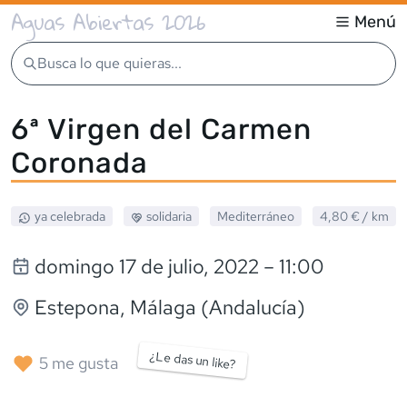
Aguas Abiertas 2026
Menú
Busca lo que quieras...
6ª Virgen del Carmen
Coronada
ya celebrada
solidaria
Mediterráneo
4,80 €
/ km
domingo 17 de julio, 2022
– 11:00
Estepona
, Málaga (Andalucía)
¿Le das un like?
5
me gusta