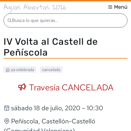
Aguas Abiertas 2026
Menú
Busca lo que quieras...
IV Volta al Castell de
Peñíscola
ya celebrada
cancelada
Travesía CANCELADA
sábado 18 de julio, 2020
– 10:30
Peñíscola
, Castellón-Castelló
(Comunidad Valenciana)