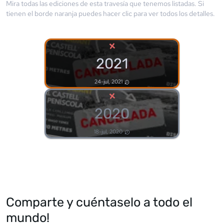
Mira todas las ediciones de esta travesía que tenemos listadas. Si
tienen el borde
naranja
puedes hacer clic para ver todos los detalles.
×
2021
24-jul, 2021
×
2020
18-jul, 2020
Comparte y cuéntaselo a todo el
mundo!