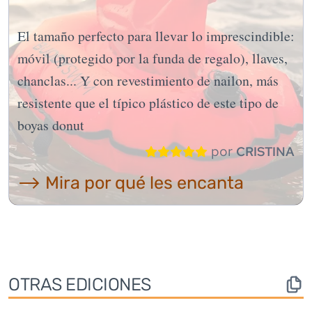
El tamaño perfecto para llevar lo imprescindible:
móvil (protegido por la funda de regalo), llaves,
chanclas... Y con revestimiento de nailon, más
resistente que el típico plástico de este tipo de
boyas donut
por
CRISTINA
⟶ Mira por qué les encanta
OTRAS EDICIONES