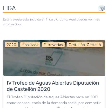
LIGA
Está travesía está incluida en
1
liga
o circuito
. Aquí puedes ver más
información:
2020
finalizada
11
travesía
s
Castellón-Castelló
IV Trofeo de Aguas Abiertas Diputación
de Castellón 2020
El Trofeo Diputación de Aguas Abiertas nace en 2017
como consecuencia de la demanda social por competir