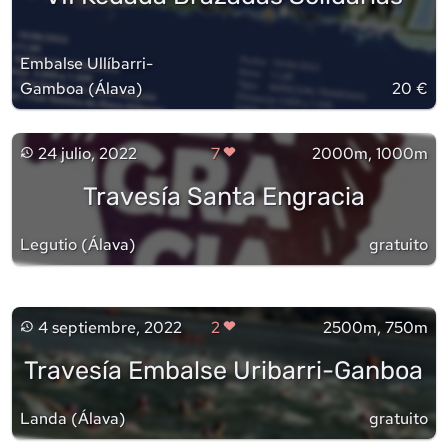
Embalse Ullíbarri-
Gamboa
(
Álava
)
20 €
24 julio, 2022
7
2000m, 1000m
Travesía Santa Engracia
Legutio
(
Álava
)
gratuito
4 septiembre, 2022
2
2500m, 750m
Travesía Embalse Uribarri-Ganboa
Landa
(
Álava
)
gratuito