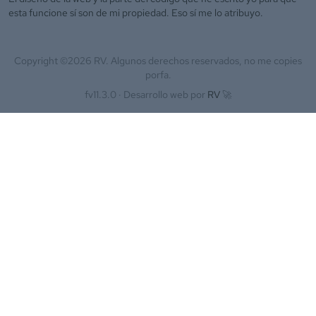
esta funcione sí son de mi propiedad. Eso sí me lo atribuyo.
Copyright ©
2026
RV. Algunos derechos reservados, no me copies
porfa.
fv11.3.0 ·
Desarrollo web por
RV
🚀