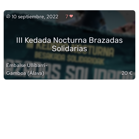
10 septiembre, 2022
7
III Kedada Nocturna Brazadas
Solidarias
Embalse Ullíbarri-
Gamboa
(
Álava
)
20 €