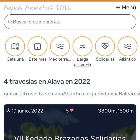
Aguas Abiertas 2026
Menú
Busca lo que quieras...
Cataluña
Este mes
Mediterráneo
Larga
Solidarias
Atlántico
distancia
4
travesía
s
en Alava en 2022
quitar filtros
esta semana
Atlántico
larga distancia
Baleares
19 junio, 2022
5
3800m, 1500m
VII Kedada Brazadas Solidarias