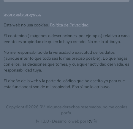
Sobre este proyecto
Esta web no usa cookies.
Política de Privacidad
El contenido (imágenes o descripciones, por ejemplo) relativo a cada
evento es propiedad de quien lo haya creado. No me lo atribuyo.
No me responsabilizo de la veracidad o exactitud de los datos
(aunque intento que todo sea lo más preciso posible). Lo que hagas
con ellos, las decisiones que tomes, y cualquier actividad derivada, es
responsabilidad tuya.
El diseño de la web y la parte del código que he escrito yo para que
esta funcione sí son de mi propiedad. Eso sí me lo atribuyo.
Copyright ©
2026
RV. Algunos derechos reservados, no me copies
porfa.
fv11.3.0 ·
Desarrollo web por
RV
🚀