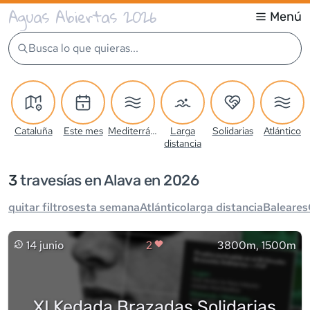
Aguas Abiertas 2026
Menú
Busca lo que quieras...
Cataluña
Este mes
Mediterráneo
Larga
Solidarias
Atlántico
distancia
3
travesía
s
en Alava en 2026
quitar filtros
esta semana
Atlántico
larga distancia
Baleares
14 junio
2
3800m, 1500m
XI Kedada Brazadas Solidarias