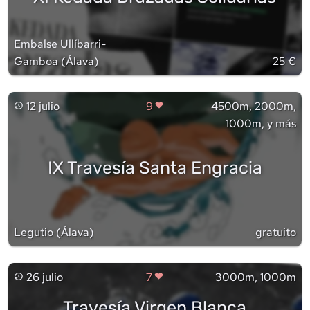
Embalse Ullíbarri-
Gamboa
(
Álava
)
25 €
12 julio
9
4500m, 2000m,
1000m, y más
IX Travesía Santa Engracia
Legutio
(
Álava
)
gratuito
26 julio
7
3000m, 1000m
Travesía Virgen Blanca