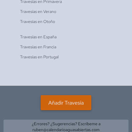
Travesías en
Primavera
Travesías en
Verano
Travesías en
Otoño
Travesías en
España
Travesías en
Francia
Travesías en
Portugal
Añadir Travesía
¿Errores? ¿Sugerencias? Escríbeme a
ruben@calendarioaguasabiertas.com