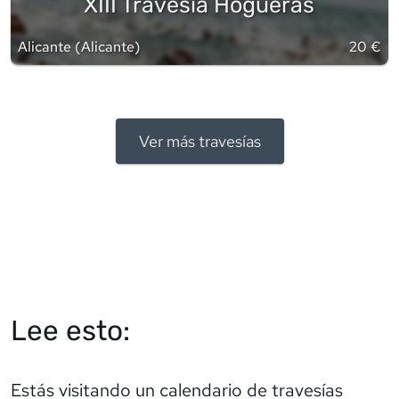
XIII Travesía Hogueras
Alicante
(
Alicante
)
20 €
Ver más travesías
Lee esto:
Estás visitando un calendario de travesías