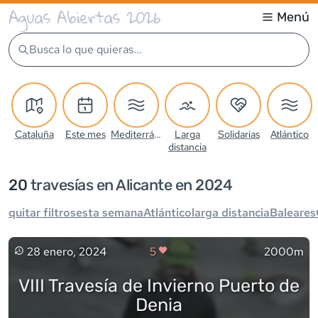
Aguas Abiertas 2026
Menú
Busca lo que quieras...
Cataluña
Este mes
Mediterráneo
Larga
Solidarias
Atlántico
distancia
20
travesía
s
en Alicante en 2024
quitar filtros
esta semana
Atlántico
larga distancia
Baleares
28 enero, 2024
5
2000m
VIII Travesía de Invierno Puerto de
Denia