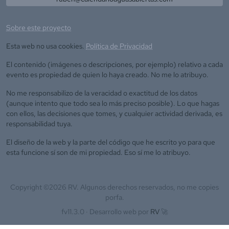
Sobre este proyecto
Esta web no usa cookies.
Política de Privacidad
El contenido (imágenes o descripciones, por ejemplo) relativo a cada
evento es propiedad de quien lo haya creado. No me lo atribuyo.
No me responsabilizo de la veracidad o exactitud de los datos
(aunque intento que todo sea lo más preciso posible). Lo que hagas
con ellos, las decisiones que tomes, y cualquier actividad derivada, es
responsabilidad tuya.
El diseño de la web y la parte del código que he escrito yo para que
esta funcione sí son de mi propiedad. Eso sí me lo atribuyo.
Copyright ©
2026
RV. Algunos derechos reservados, no me copies
porfa.
fv11.3.0 ·
Desarrollo web por
RV
🚀