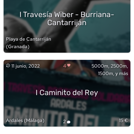
I Travesía Wiber - Burriana-
Cantarriján
Playa de Cantarriján
(
Granada
)
11 junio, 2022
4
5000m, 2500m,
1500m, y más
I Caminito del Rey
Ardales
(
Málaga
)
15 €
2