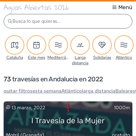
Aguas Abiertas 2026
Menú
Busca lo que quieras...
Cataluña
Este mes
Mediterráneo
Larga
Solidarias
Atlántico
distancia
73
travesía
s
en Andalucia en 2022
quitar filtros
esta semana
Atlántico
larga distancia
Baleares
!
13 marzo, 2022
1000m
I Travesía de la Mujer
Motril
(
Granada
)
gratuito