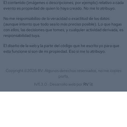
El contenido (imágenes o descripciones, por ejemplo) relativo a cada
evento es propiedad de quien lo haya creado. No me lo atribuyo.
No me responsabilizo de la veracidad o exactitud de los datos
(aunque intento que todo sea lo más preciso posible). Lo que hagas
con ellos, las decisiones que tomes, y cualquier actividad derivada, es
responsabilidad tuya.
El diseño de la web y la parte del código que he escrito yo para que
esta funcione sí son de mi propiedad. Eso sí me lo atribuyo.
Copyright ©
2026
RV. Algunos derechos reservados, no me copies
porfa.
fv11.3.0 ·
Desarrollo web por
RV
🚀