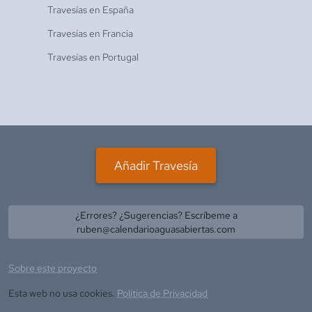
Travesías en
España
Travesías en
Francia
Travesías en
Portugal
Añadir Travesía
¿Errores? ¿Sugerencias? Escríbeme a
ruben@calendarioaguasabiertas.com
Sobre este proyecto
Esta web no usa cookies.
Política de Privacidad