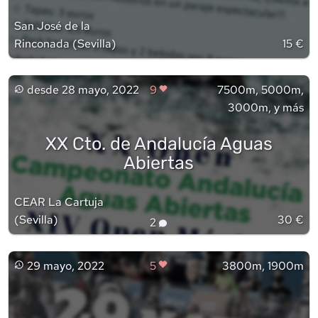
San José de la
Rinconada
(
Sevilla
)
15 €
desde
28 mayo, 2022
9
7500m, 5000m,
3000m, y más
XX Cto. de Andalucía Aguas
Abiertas
CEAR La Cartuja
(
Sevilla
)
30 €
2
29 mayo, 2022
5
3800m, 1900m