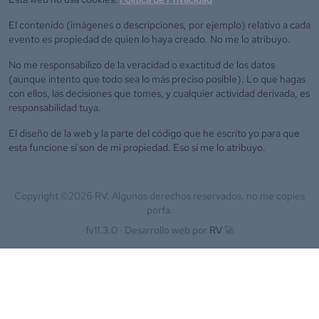
El contenido (imágenes o descripciones, por ejemplo) relativo a cada
evento es propiedad de quien lo haya creado. No me lo atribuyo.
No me responsabilizo de la veracidad o exactitud de los datos
(aunque intento que todo sea lo más preciso posible). Lo que hagas
con ellos, las decisiones que tomes, y cualquier actividad derivada, es
responsabilidad tuya.
El diseño de la web y la parte del código que he escrito yo para que
esta funcione sí son de mi propiedad. Eso sí me lo atribuyo.
Copyright ©
2026
RV. Algunos derechos reservados, no me copies
porfa.
fv11.3.0 ·
Desarrollo web por
RV
🚀