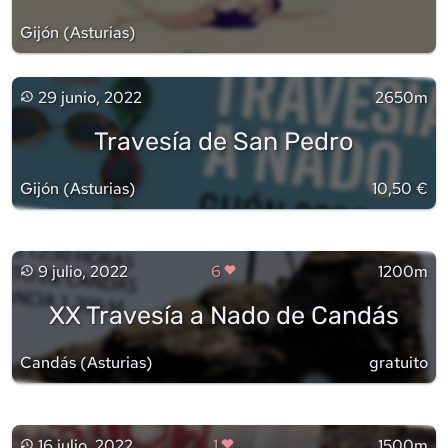
Gijón
(
Asturias
)
29 junio, 2022
2650m
Travesía de San Pedro
Gijón
(
Asturias
)
10,50 €
9 julio, 2022
6
1200m
XX Travesía a Nado de Candás
Candás
(
Asturias
)
gratuito
16 julio, 2022
1
1500m