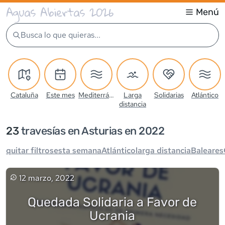
Aguas Abiertas 2026
Menú
Busca lo que quieras...
Cataluña
Este mes
Mediterráneo
Larga
Solidarias
Atlántico
distancia
23
travesía
s
en Asturias en 2022
quitar filtros
esta semana
Atlántico
larga distancia
Baleares
12 marzo, 2022
Quedada Solidaria a Favor de
Ucrania