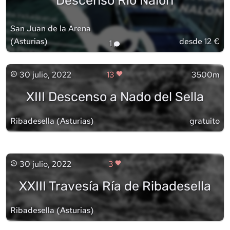
Descenso Río Nalón
San Juan de la Arena
(
Asturias
)
desde 12 €
1
30 julio, 2022
13
3500m
XIII Descenso a Nado del Sella
Ribadesella
(
Asturias
)
gratuito
30 julio, 2022
3
XXIII Travesía Ría de Ribadesella
Ribadesella
(
Asturias
)