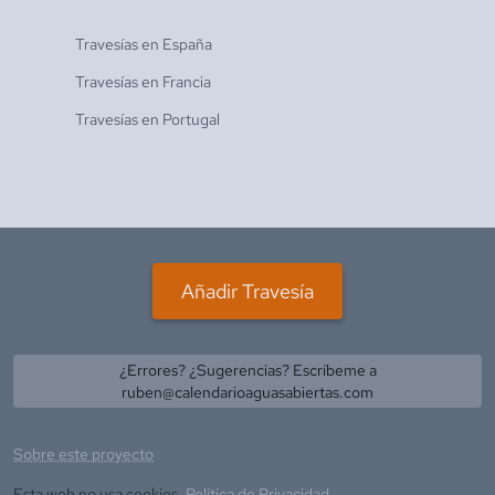
Travesías en
España
Travesías en
Francia
Travesías en
Portugal
Añadir Travesía
¿Errores? ¿Sugerencias? Escríbeme a
ruben@calendarioaguasabiertas.com
Sobre este proyecto
Esta web no usa cookies.
Política de Privacidad