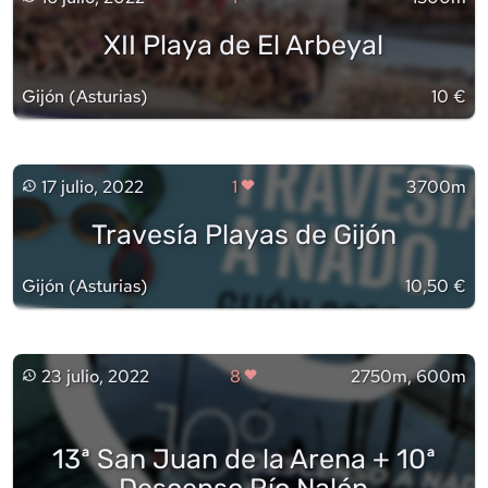
XII Playa de El Arbeyal
Gijón
(
Asturias
)
10 €
17 julio, 2022
1
3700m
Travesía Playas de Gijón
Gijón
(
Asturias
)
10,50 €
23 julio, 2022
8
2750m, 600m
13ª San Juan de la Arena + 10ª