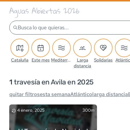
Aguas Abiertas 2026
Busca lo que quieras...
Cataluña
Este mes
Mediterráneo
Larga
Solidarias
Atlánti
distancia
1
travesía
en Avila en 2025
quitar filtros
esta semana
Atlántico
larga distancia
4 enero, 2025
300m