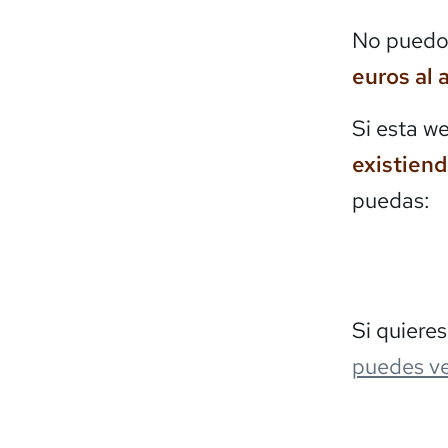
No puedo 
euros al 
Si esta w
existien
puedas:
Si quiere
puedes ve