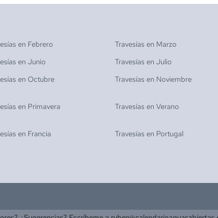
vesías en
Febrero
Travesías en
Marzo
vesías en
Junio
Travesías en
Julio
vesías en
Octubre
Travesías en
Noviembre
vesías en
Primavera
Travesías en
Verano
vesías en
Francia
Travesías en
Portugal
rores? ¿Sugerencias? Escríbeme a
ruben@calendarioaguasabiertas