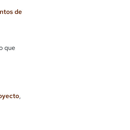
entos de
lo que
royecto
,