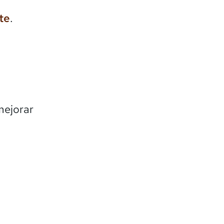
te
.
mejorar