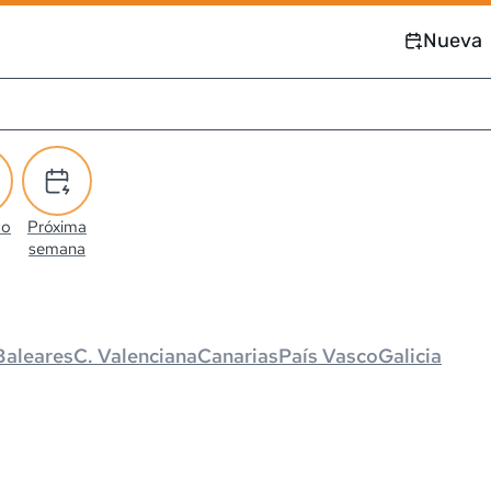
Nueva
co
Próxima
semana
Baleares
C. Valenciana
Canarias
País Vasco
Galicia