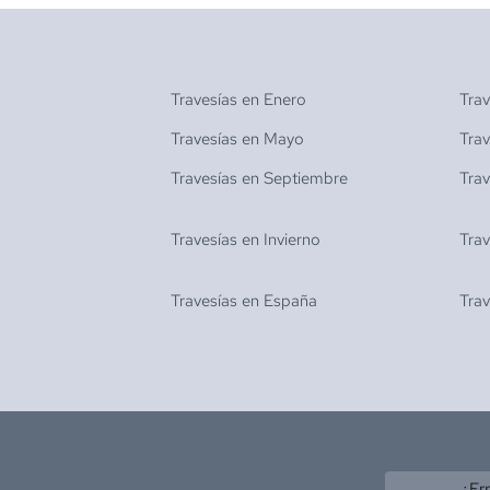
Travesías en
Enero
Tra
Travesías en
Mayo
Tra
Travesías en
Septiembre
Tra
Travesías en
Invierno
Tra
Travesías en
España
Tra
¿Er