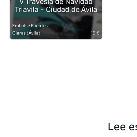
V Travesía de Navidad
Triavila - Ciudad de Ávila
Embalse Fuentes
Claras
(
Ávila
)
15 €
Lee e