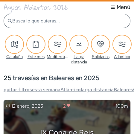
Aguas Abiertas 2026
Menú
Busca lo que quieras...
Cataluña
Este mes
Mediterráneo
Larga
Solidarias
Atlántico
distancia
25
travesía
s
en Baleares en 2025
quitar filtros
esta semana
Atlántico
larga distancia
Baleares
12 enero, 2025
2
100m
IX Copa de Reis