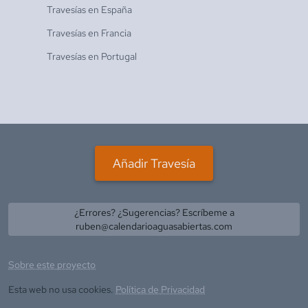
Travesías en
España
Travesías en
Francia
Travesías en
Portugal
Añadir Travesía
¿Errores? ¿Sugerencias? Escríbeme a
ruben@calendarioaguasabiertas.com
Sobre este proyecto
Esta web no usa cookies.
Política de Privacidad