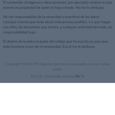
El contenido (imágenes o descripciones, por ejemplo) relativo a cada
evento es propiedad de quien lo haya creado. No me lo atribuyo.
No me responsabilizo de la veracidad o exactitud de los datos
(aunque intento que todo sea lo más preciso posible). Lo que hagas
con ellos, las decisiones que tomes, y cualquier actividad derivada, es
responsabilidad tuya.
El diseño de la web y la parte del código que he escrito yo para que
esta funcione sí son de mi propiedad. Eso sí me lo atribuyo.
Copyright ©
2026
RV. Algunos derechos reservados, no me copies
porfa.
fv11.3.0 ·
Desarrollo web por
RV
🚀