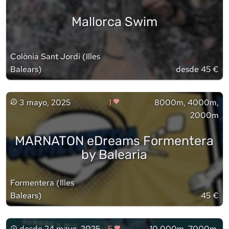
Mallorca Swim
Colònia Sant Jordi
(
Illes
Balears
)
desde 45 €
3 mayo, 2025
1
8000m, 4000m,
2000m
MARNATON eDreams Formentera
by Balearia
Formentera
(
Illes
Balears
)
45 €
desde
24 mayo, 2025
5
10.000m, 7000m,