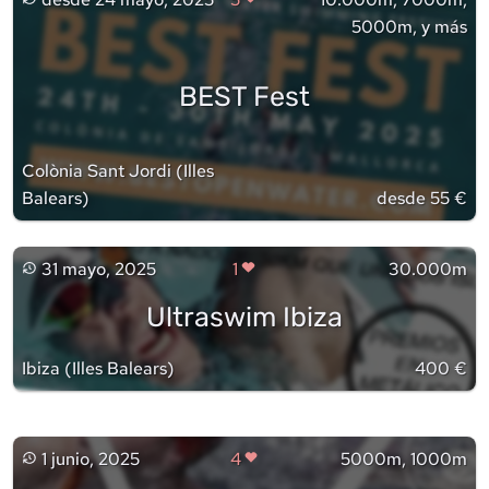
5000m, y más
BEST Fest
Colònia Sant Jordi
(
Illes
Balears
)
desde 55 €
31 mayo, 2025
1
30.000m
Ultraswim Ibiza
Ibiza
(
Illes Balears
)
400 €
1 junio, 2025
4
5000m, 1000m