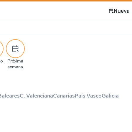
Nueva
co
Próxima
semana
Baleares
C. Valenciana
Canarias
País Vasco
Galicia