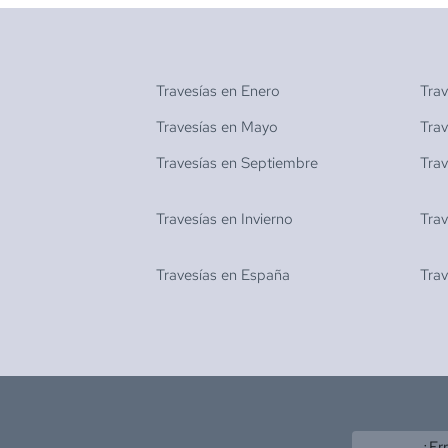
Travesías en
Enero
Tra
Travesías en
Mayo
Tra
Travesías en
Septiembre
Tra
Travesías en
Invierno
Tra
Travesías en
España
Tra
¿Er