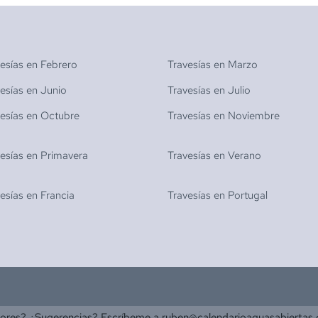
vesías en
Febrero
Travesías en
Marzo
vesías en
Junio
Travesías en
Julio
vesías en
Octubre
Travesías en
Noviembre
vesías en
Primavera
Travesías en
Verano
vesías en
Francia
Travesías en
Portugal
rores? ¿Sugerencias? Escríbeme a
ruben@calendarioaguasabiertas