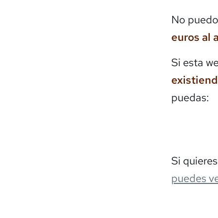
No puedo 
euros al 
Si esta w
existien
puedas:
Si quiere
puedes ve