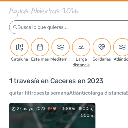
Aguas Abiertas 2026
Busca lo que quieras...
Cataluña
Este mes
Mediterráneo
Larga
Solidarias
Atlánti
distancia
1
travesía
en Caceres en 2023
quitar filtros
esta semana
Atlántico
larga distancia
27 mayo, 2023
19
3000m, 1500m,
500m