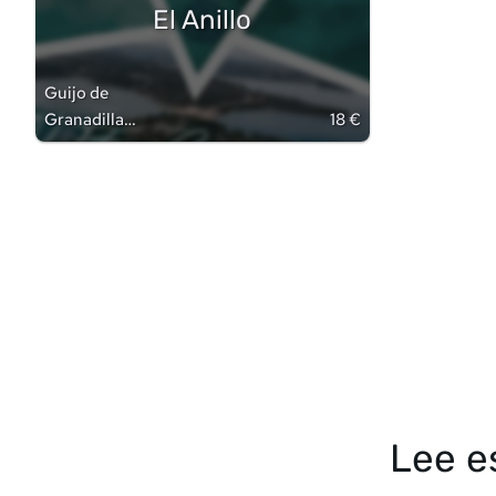
El Anillo
Guijo de
Granadilla
18 €
(
Cáceres
)
Lee e