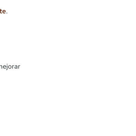
te
.
mejorar