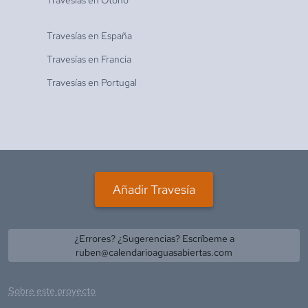
Travesías en
Otoño
Travesías en
España
Travesías en
Francia
Travesías en
Portugal
Añadir Travesía
¿Errores? ¿Sugerencias? Escríbeme a
ruben@calendarioaguasabiertas.com
Sobre este proyecto