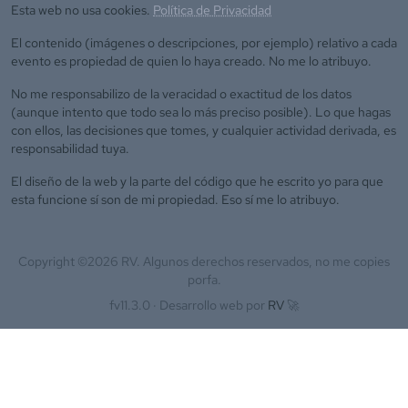
Esta web no usa cookies.
Política de Privacidad
El contenido (imágenes o descripciones, por ejemplo) relativo a cada
evento es propiedad de quien lo haya creado. No me lo atribuyo.
No me responsabilizo de la veracidad o exactitud de los datos
(aunque intento que todo sea lo más preciso posible). Lo que hagas
con ellos, las decisiones que tomes, y cualquier actividad derivada, es
responsabilidad tuya.
El diseño de la web y la parte del código que he escrito yo para que
esta funcione sí son de mi propiedad. Eso sí me lo atribuyo.
Copyright ©
2026
RV. Algunos derechos reservados, no me copies
porfa.
fv11.3.0 ·
Desarrollo web por
RV
🚀