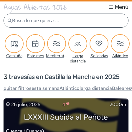
Aguas Abiertas 2026
Menú
Busca lo que quieras...
Cataluña
Este mes
Mediterráneo
Larga
Solidarias
Atlántico
distancia
3
travesía
s
en Castilla la Mancha en 2025
quitar filtros
esta semana
Atlántico
larga distancia
Baleares
26 julio, 2025
4
2000m
LXXXIII Subida al Peñote
Cuenca
(
Cuenca
)